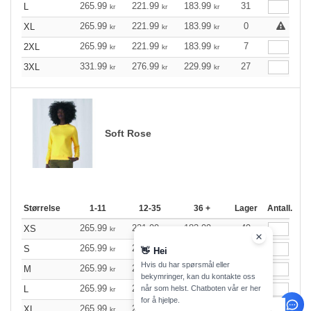
265.99
221.99
183.99
31
L
kr
kr
kr
265.99
221.99
183.99
0
XL
kr
kr
kr
265.99
221.99
183.99
7
2XL
kr
kr
kr
331.99
276.99
229.99
27
3XL
kr
kr
kr
Soft Rose
Størrelse
1-11
12-35
36 +
Lager
Antall.
265.99
221.99
183.99
49
XS
kr
kr
kr
265.99
221.99
183.99
20
S
kr
kr
kr
👋
Hei
Hvis du har spørsmål eller
265.99
221.99
183.99
79
M
kr
kr
kr
bekymringer, kan du kontakte oss
265.99
221.99
183.99
122
når som helst. Chatboten vår er her
L
kr
kr
kr
for å hjelpe.
265.99
221.99
183.99
37
XL
kr
kr
kr