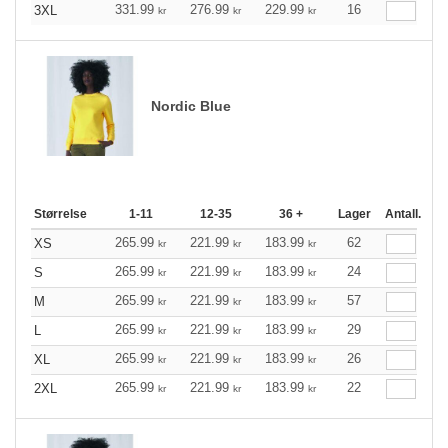
331.99
276.99
229.99
16
3XL
kr
kr
kr
Nordic Blue
Størrelse
1-11
12-35
36 +
Lager
Antall.
265.99
221.99
183.99
62
XS
kr
kr
kr
265.99
221.99
183.99
24
S
kr
kr
kr
265.99
221.99
183.99
57
M
kr
kr
kr
265.99
221.99
183.99
29
L
kr
kr
kr
265.99
221.99
183.99
26
XL
kr
kr
kr
265.99
221.99
183.99
22
2XL
kr
kr
kr