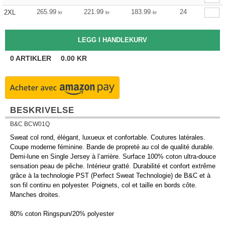
265.99
221.99
183.99
24
2XL
kr
kr
kr
0
ARTIKLER
0.00
KR
BESKRIVELSE
B&C BCW01Q
Sweat col rond, élégant, luxueux et confortable. Coutures latérales.
Coupe moderne féminine. Bande de propreté au col de qualité durable.
Demi-lune en Single Jersey à l’arrière. Surface 100% coton ultra-douce
sensation peau de pêche. Intérieur gratté. Durabilité et confort extrême
grâce à la technologie PST (Perfect Sweat Technologie) de B&C et à
son fil continu en polyester. Poignets, col et taille en bords côte.
Manches droites.
80% coton Ringspun/20% polyester