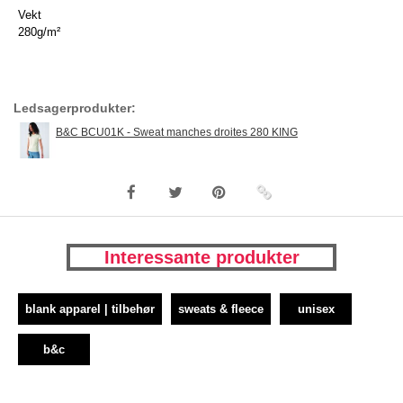
Vekt
280g/m²
Ledsagerprodukter:
B&C BCU01K - Sweat manches droites 280 KING
Interessante produkter
blank apparel | tilbehør
sweats & fleece
unisex
b&c