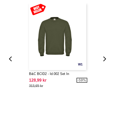
W1
B&C BCID2 - Id.002 Set In
128,99 kr
-59%
313,65 kr