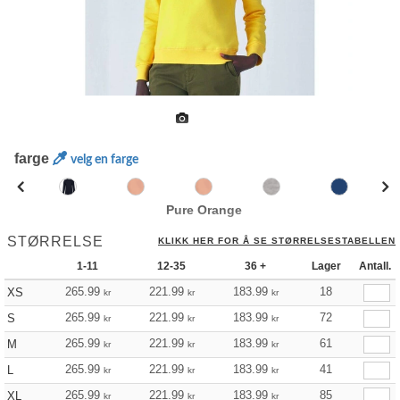
farge
velg en farge
Pure Orange
STØRRELSE
KLIKK HER FOR Å SE STØRRELSESTABELLEN
1-11
12-35
36 +
Lager
Antall.
265.99
221.99
183.99
18
XS
kr
kr
kr
265.99
221.99
183.99
72
S
kr
kr
kr
265.99
221.99
183.99
61
M
kr
kr
kr
265.99
221.99
183.99
41
L
kr
kr
kr
265.99
221.99
183.99
85
XL
kr
kr
kr