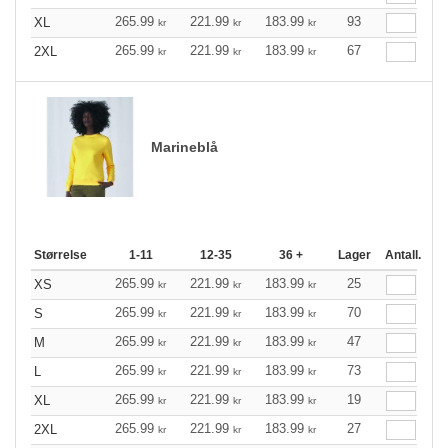
265.99
221.99
183.99
93
XL
kr
kr
kr
265.99
221.99
183.99
67
2XL
kr
kr
kr
Marineblå
Størrelse
1-11
12-35
36 +
Lager
Antall.
265.99
221.99
183.99
25
XS
kr
kr
kr
265.99
221.99
183.99
70
S
kr
kr
kr
265.99
221.99
183.99
47
M
kr
kr
kr
265.99
221.99
183.99
73
L
kr
kr
kr
265.99
221.99
183.99
19
XL
kr
kr
kr
265.99
221.99
183.99
27
2XL
kr
kr
kr