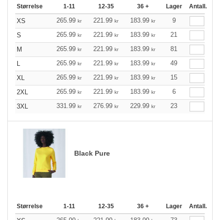
Størrelse
1-11
12-35
36 +
Lager
Antall.
265.99
221.99
183.99
9
XS
kr
kr
kr
265.99
221.99
183.99
21
S
kr
kr
kr
265.99
221.99
183.99
81
M
kr
kr
kr
265.99
221.99
183.99
49
L
kr
kr
kr
265.99
221.99
183.99
15
XL
kr
kr
kr
265.99
221.99
183.99
6
2XL
kr
kr
kr
331.99
276.99
229.99
23
3XL
kr
kr
kr
Black Pure
Størrelse
1-11
12-35
36 +
Lager
Antall.