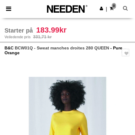
×
Needen-app
0
Last ned app
|
Bedre priser i appen!
183.99kr
Starter på
331,71 kr
Veiledende pris
B&C
BCW01Q - Sweat manches droites 280 QUEEN
- Pure
Orange
Previous
Next