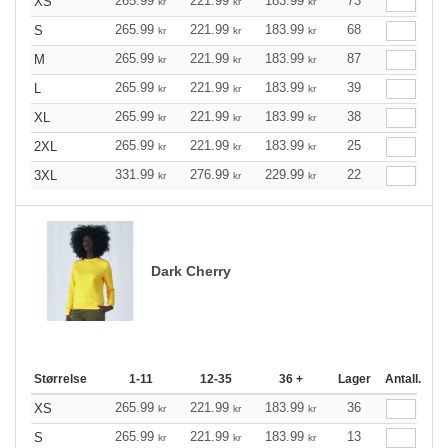
265.99
221.99
183.99
73
XS
kr
kr
kr
265.99
221.99
183.99
68
S
kr
kr
kr
265.99
221.99
183.99
87
M
kr
kr
kr
265.99
221.99
183.99
39
L
kr
kr
kr
265.99
221.99
183.99
38
XL
kr
kr
kr
265.99
221.99
183.99
25
2XL
kr
kr
kr
331.99
276.99
229.99
22
3XL
kr
kr
kr
Dark Cherry
Størrelse
1-11
12-35
36 +
Lager
Antall.
265.99
221.99
183.99
36
XS
kr
kr
kr
265.99
221.99
183.99
13
S
kr
kr
kr