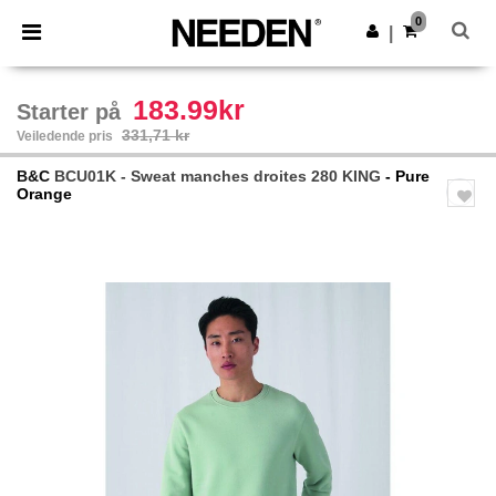
×
Needen-app
0
Last ned app
|
Bedre priser i appen!
183.99kr
Starter på
331,71 kr
Veiledende pris
B&C
BCU01K - Sweat manches droites 280 KING
- Pure
Orange
Previous
Next