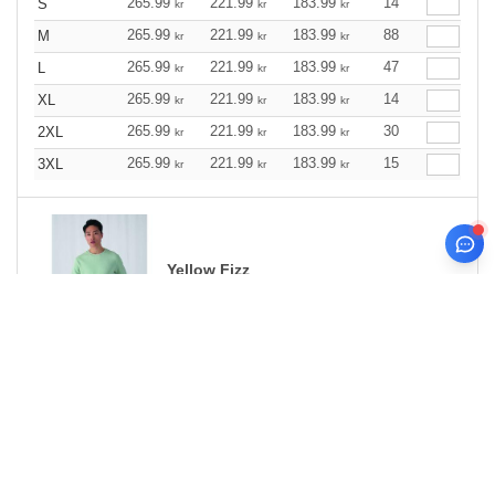
265.99
221.99
183.99
14
S
kr
kr
kr
265.99
221.99
183.99
88
M
kr
kr
kr
265.99
221.99
183.99
47
L
kr
kr
kr
265.99
221.99
183.99
14
XL
kr
kr
kr
265.99
221.99
183.99
30
2XL
kr
kr
kr
265.99
221.99
183.99
15
3XL
kr
kr
kr
Yellow Fizz
Størrelse
1-11
12-35
36 +
Lager
Antall.
265.99
221.99
183.99
22
XS
kr
kr
kr
265.99
221.99
183.99
10
S
kr
kr
kr
265.99
221.99
183.99
21
M
kr
kr
kr