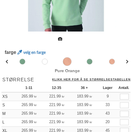
farge
velg en farge
Pure Orange
STØRRELSE
KLIKK HER FOR Å SE STØRRELSESTABELLEN
1-11
12-35
36 +
Lager
Antall.
265.99
221.99
183.99
9
XS
kr
kr
kr
265.99
221.99
183.99
33
S
kr
kr
kr
265.99
221.99
183.99
43
M
kr
kr
kr
265.99
221.99
183.99
20
L
kr
kr
kr
265.99
221.99
183.99
45
XL
kr
kr
kr