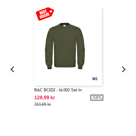
W1
B&C BCID2 - Id.002 Set In
128,99 kr
-59%
313,65 kr