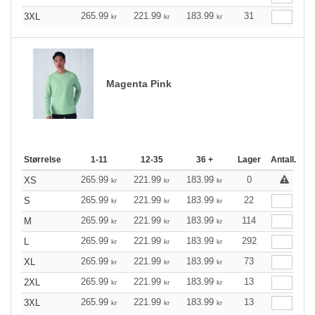
265.99
221.99
183.99
31
3XL
kr
kr
kr
Magenta Pink
Størrelse
1-11
12-35
36 +
Lager
Antall.
265.99
221.99
183.99
0
XS
kr
kr
kr
265.99
221.99
183.99
22
S
kr
kr
kr
265.99
221.99
183.99
114
M
kr
kr
kr
265.99
221.99
183.99
292
L
kr
kr
kr
265.99
221.99
183.99
73
XL
kr
kr
kr
265.99
221.99
183.99
13
2XL
kr
kr
kr
265.99
221.99
183.99
13
3XL
kr
kr
kr