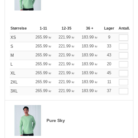
Størrelse
1-11
12-35
36 +
Lager
Antall.
265.99
221.99
183.99
9
XS
kr
kr
kr
265.99
221.99
183.99
33
S
kr
kr
kr
265.99
221.99
183.99
43
M
kr
kr
kr
265.99
221.99
183.99
20
L
kr
kr
kr
265.99
221.99
183.99
45
XL
kr
kr
kr
265.99
221.99
183.99
11
2XL
kr
kr
kr
265.99
221.99
183.99
37
3XL
kr
kr
kr
Pure Sky