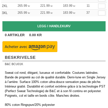
265.99
221.99
183.99
11
2XL
kr
kr
kr
265.99
221.99
183.99
37
3XL
kr
kr
kr
0
ARTIKLER
0.00
KR
BESKRIVELSE
B&C BCU01K
Sweat col rond, élégant, luxueux et confortable. Coutures latérales.
Bande de propreté au col de qualité durable. Demi-lune en Single Jersey
à l’arrière. Surface 100% coton ultra-douce sensation peau de pêche.
Intérieur gratté. Durabilité et confort extrême grâce à la technologie PST
(Perfect Sweat Technologie) de B&C et à son fil continu en polyester.
Poignets, col et taille en bords côte. Manches droites.
80% coton Ringspun/20% polyester