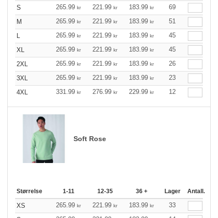
265.99
221.99
183.99
69
S
kr
kr
kr
265.99
221.99
183.99
51
M
kr
kr
kr
265.99
221.99
183.99
45
L
kr
kr
kr
265.99
221.99
183.99
45
XL
kr
kr
kr
265.99
221.99
183.99
26
2XL
kr
kr
kr
265.99
221.99
183.99
23
3XL
kr
kr
kr
331.99
276.99
229.99
12
4XL
kr
kr
kr
Soft Rose
Størrelse
1-11
12-35
36 +
Lager
Antall.
265.99
221.99
183.99
33
XS
kr
kr
kr