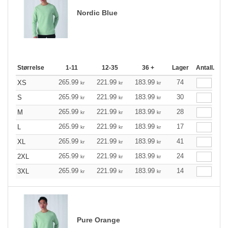
Nordic Blue
Størrelse
1-11
12-35
36 +
Lager
Antall.
265.99
221.99
183.99
74
XS
kr
kr
kr
265.99
221.99
183.99
30
S
kr
kr
kr
265.99
221.99
183.99
28
M
kr
kr
kr
265.99
221.99
183.99
17
L
kr
kr
kr
265.99
221.99
183.99
41
XL
kr
kr
kr
265.99
221.99
183.99
24
2XL
kr
kr
kr
265.99
221.99
183.99
14
3XL
kr
kr
kr
Pure Orange