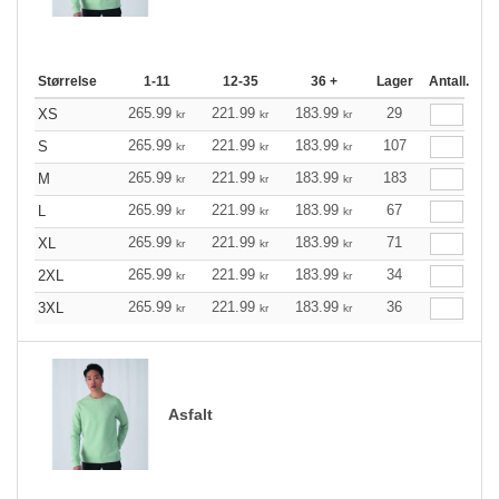
Størrelse
1-11
12-35
36 +
Lager
Antall.
265.99
221.99
183.99
29
XS
kr
kr
kr
265.99
221.99
183.99
107
S
kr
kr
kr
265.99
221.99
183.99
183
M
kr
kr
kr
265.99
221.99
183.99
67
L
kr
kr
kr
265.99
221.99
183.99
71
XL
kr
kr
kr
265.99
221.99
183.99
34
2XL
kr
kr
kr
265.99
221.99
183.99
36
3XL
kr
kr
kr
Asfalt