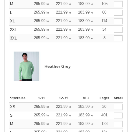
265.99
221.99
183.99
105
M
kr
kr
kr
265.99
221.99
183.99
60
L
kr
kr
kr
265.99
221.99
183.99
114
XL
kr
kr
kr
265.99
221.99
183.99
34
2XL
kr
kr
kr
265.99
221.99
183.99
8
3XL
kr
kr
kr
Heather Grey
Størrelse
1-11
12-35
36 +
Lager
Antall.
265.99
221.99
183.99
30
XS
kr
kr
kr
265.99
221.99
183.99
401
S
kr
kr
kr
265.99
221.99
183.99
123
M
kr
kr
kr