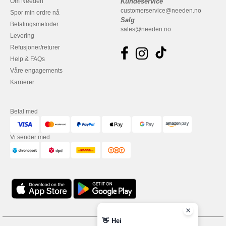
Om Needen
Kundeservice
customerservice@needen.no
Spor min ordre nå
Salg
Betalingsmetoder
sales@needen.no
Levering
Refusjoner/returer
Help & FAQs
Våre engagements
Karrierer
Betal med
Vi sender med
👋
Hei