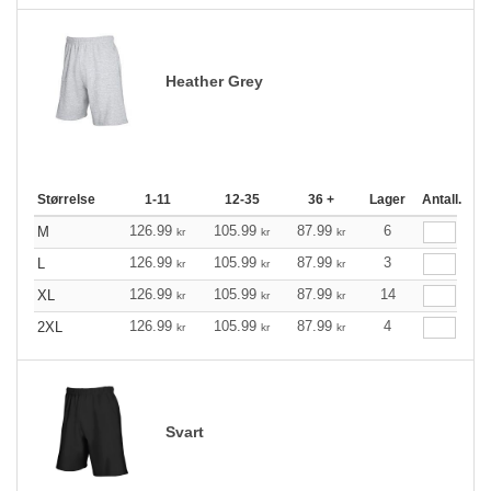
Heather Grey
Størrelse
1-11
12-35
36 +
Lager
Antall.
126.99
105.99
87.99
6
M
kr
kr
kr
126.99
105.99
87.99
3
L
kr
kr
kr
126.99
105.99
87.99
14
XL
kr
kr
kr
126.99
105.99
87.99
4
2XL
kr
kr
kr
Svart