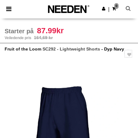
×
Needen-app
0
Last ned app
|
Bedre priser i appen!
87.99kr
Starter på
164,69 kr
Veiledende pris
Fruit of the Loom
SC292 - Lightweight Shorts
- Dyp Navy
Previous
Next