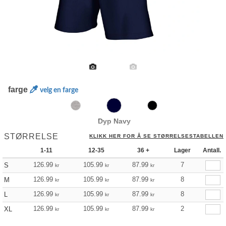
farge
velg en farge
Dyp Navy
STØRRELSE
KLIKK HER FOR Å SE STØRRELSESTABELLEN
1-11
12-35
36 +
Lager
Antall.
126.99
105.99
87.99
7
S
kr
kr
kr
126.99
105.99
87.99
8
M
kr
kr
kr
126.99
105.99
87.99
8
L
kr
kr
kr
126.99
105.99
87.99
2
XL
kr
kr
kr