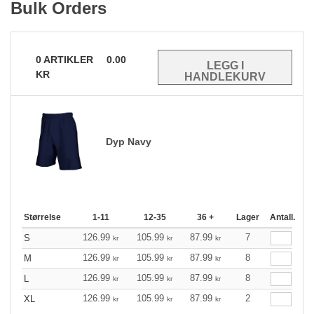
Bulk Orders
0
ARTIKLER
0.00
KR
Dyp Navy
Størrelse
1-11
12-35
36 +
Lager
Antall.
126.99
105.99
87.99
7
S
kr
kr
kr
126.99
105.99
87.99
8
M
kr
kr
kr
126.99
105.99
87.99
8
L
kr
kr
kr
126.99
105.99
87.99
2
XL
kr
kr
kr