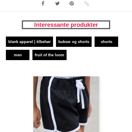
Interessante produkter
blank apparel | tilbehør
bukser og shorts
shorts
men
fruit of the loom