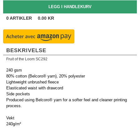
0
ARTIKLER
0.00
KR
BESKRIVELSE
Fruit of the Loom SC292
240 gsm
80% cotton (Belcoro® yarn), 20% polyester
Lightweight unbrushed fleece
Elasticated waist with drawcord
Side pockets
Produced using Belcoro® yarn for a softer feel and cleaner printing
process.
Vekt
240g/m²