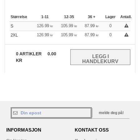
Størrelse
1-11
12-35
36 +
Lager
Antall.
126.99
105.99
87.99
0
S
kr
kr
kr
126.99
105.99
87.99
0
2XL
kr
kr
kr
0
ARTIKLER
0.00
KR
melde deg på!
INFORMASJON
KONTAKT OSS