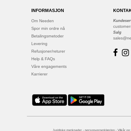
INFORMASJON
KONTAK
Om Needen
Kundeser
customer
Spor min ordre nå
Salg
Betalingsmetoder
sales@n
Levering
Refusjoner/returer
Help & FAQs
Våre engagements
Karrierer
Juridiske merknader
-
personvernerklæring
-
Vilkår og