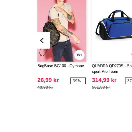
W1
BagBase BG100 - Gymsac
QUADRA QD270S - Sa
sport Pro Team
26,99 kr
314,99 kr
-39%
-3
43,93 kr
501,53 kr