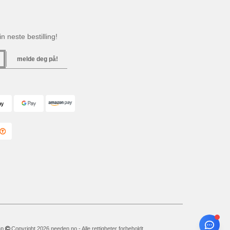
n neste bestilling!
melde deg på!
ap
Copyright 2026 needen.no - Alle rettigheter forbeholdt