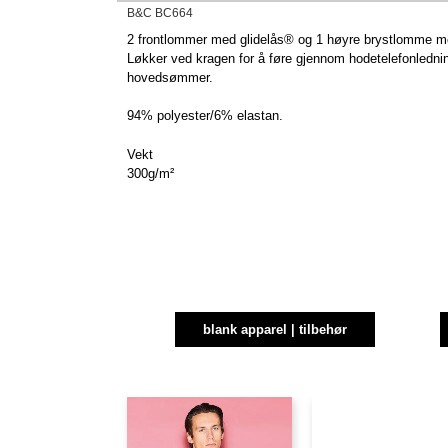
B&C BC664
2 frontlommer med glidelås® og 1 høyre brystlomme me
Løkker ved kragen for å føre gjennom hodetelefonledni
hovedsømmer.
94% polyester/6% elastan.
Vekt
300g/m²
blank apparel | tilbehør