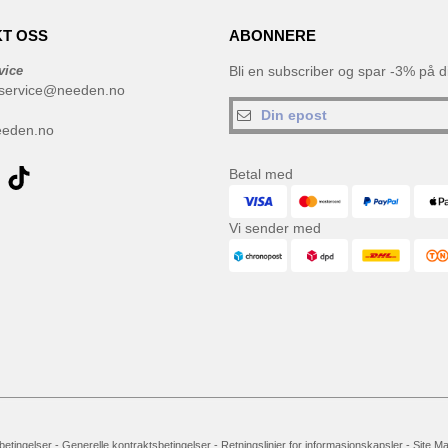
T OSS
ABONNERE
vice
Bli en subscriber og spar -3% på di
service@needen.no
eeden.no
Betal med
Vi sender med
 betingelser
-
Generelle kontraktsbetingelser
-
Retningslinjer for informasjonskapsler
-
Site M