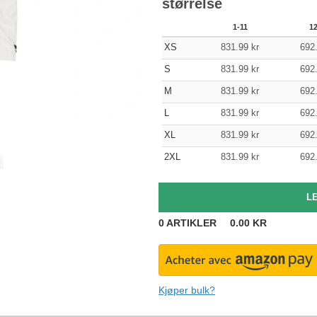
størrelse
1-11
1
XS
831.99
kr
692
S
831.99
kr
692
M
831.99
kr
692
L
831.99
kr
692
XL
831.99
kr
692
2XL
831.99
kr
692
0
ARTIKLER
0.00
KR
Kjøper bulk?