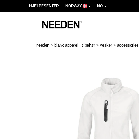
HJELPESENTER
NORWAY
NO
>
>
>
needen
blank apparel | tilbehør
vesker
accessories
Previous
Next