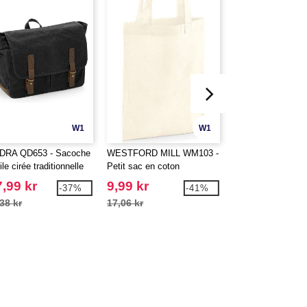
W1
W1
DRA QD653 - Sacoche
WESTFORD MILL WM103 -
WESTFORD MILL
ile cirée traditionnelle
Petit sac en coton
Sac filet en coton 
,99 kr
9,99 kr
33,99 kr
-37%
-41%
38 kr
17,06 kr
71,81 kr