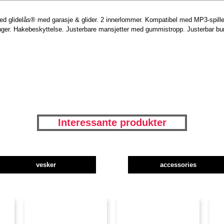
d glidelås® med garasje & glider. 2 innerlommer. Kompatibel med MP3-spille
nger. Hakebeskyttelse. Justerbare mansjetter med gummistropp. Justerbar bu
Interessante produkter
vesker
accessories