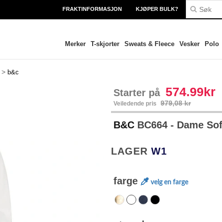
FRAKTINFORMASJON
KJØPER BULK?
Merker
T-skjorter
Sweats & Fleece
Vesker
Polo
>
b&c
574.99kr
Starter på
979,08 kr
Veiledende pris
B&C
BC664 - Dame Sof
LAGER
W1
farge
velg en farge