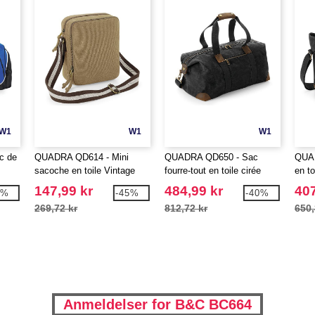
W1
W1
W1
c de
QUADRA QD614 - Mini
QUADRA QD650 - Sac
QUA
sacoche en toile Vintage
fourre-tout en toile cirée
en to
traditionnel
147,99 kr
484,99 kr
407
7%
-45%
-40%
269,72 kr
812,72 kr
650,
Anmeldelser for B&C BC664