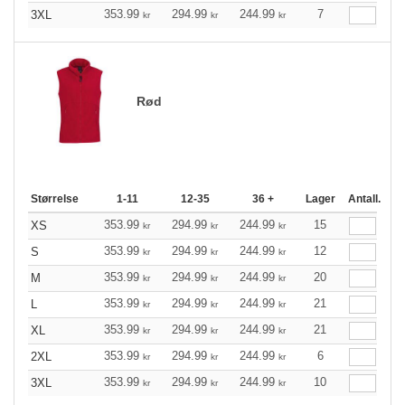
353.99
294.99
244.99
7
3XL
kr
kr
kr
Rød
Størrelse
1-11
12-35
36 +
Lager
Antall.
353.99
294.99
244.99
15
XS
kr
kr
kr
353.99
294.99
244.99
12
S
kr
kr
kr
353.99
294.99
244.99
20
M
kr
kr
kr
353.99
294.99
244.99
21
L
kr
kr
kr
353.99
294.99
244.99
21
XL
kr
kr
kr
353.99
294.99
244.99
6
2XL
kr
kr
kr
353.99
294.99
244.99
10
3XL
kr
kr
kr