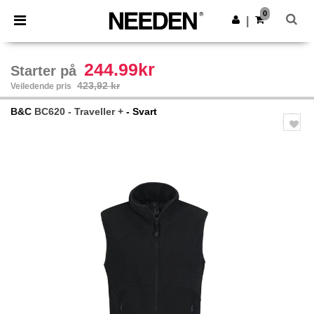
×
Needen-app
0
Last ned app
|
Bedre priser i appen!
244.99kr
Starter på
423,92 kr
Veiledende pris
B&C
BC620 - Traveller +
- Svart
Previous
Next