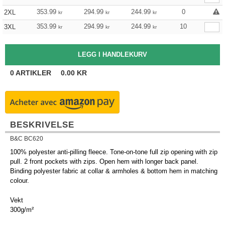
353.99
294.99
244.99
0
2XL
kr
kr
kr
353.99
294.99
244.99
10
3XL
kr
kr
kr
0
ARTIKLER
0.00
KR
BESKRIVELSE
B&C BC620
100% polyester anti-pilling fleece. Tone-on-tone full zip opening with zip
pull. 2 front pockets with zips. Open hem with longer back panel.
Binding polyester fabric at collar & armholes & bottom hem in matching
colour.
Vekt
300g/m²