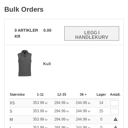
Bulk Orders
0
ARTIKLER
0.00
KR
Kull
Størrelse
1-11
12-35
36 +
Lager
Antall.
353.99
294.99
244.99
14
XS
kr
kr
kr
353.99
294.99
244.99
15
S
kr
kr
kr
353.99
294.99
244.99
0
M
kr
kr
kr
353.99
294.99
244.99
0
L
kr
kr
kr