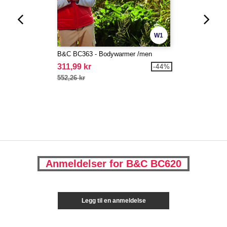
W1
B&C BC363 - Bodywarmer /men
311,99 kr
-44%
552,26 kr
Anmeldelser for B&C BC620
Legg til en anmeldelse