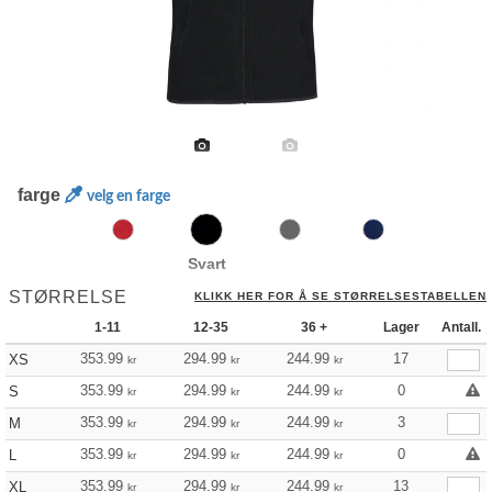
farge
velg en farge
Svart
STØRRELSE
KLIKK HER FOR Å SE STØRRELSESTABELLEN
1-11
12-35
36 +
Lager
Antall.
353.99
294.99
244.99
17
XS
kr
kr
kr
353.99
294.99
244.99
0
S
kr
kr
kr
353.99
294.99
244.99
3
M
kr
kr
kr
353.99
294.99
244.99
0
L
kr
kr
kr
353.99
294.99
244.99
13
XL
kr
kr
kr