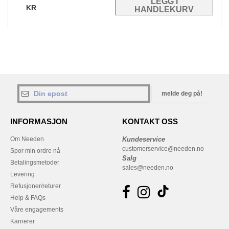
KR
melde deg på!
INFORMASJON
KONTAKT OSS
Om Needen
Kundeservice
customerservice@needen.no
Spor min ordre nå
Salg
Betalingsmetoder
sales@needen.no
Levering
Refusjoner/returer
Help & FAQs
Våre engagements
Karrierer