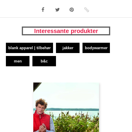
Interessante produkter
blank apparel | tilbehør
jakker
bodywarmer
men
b&c