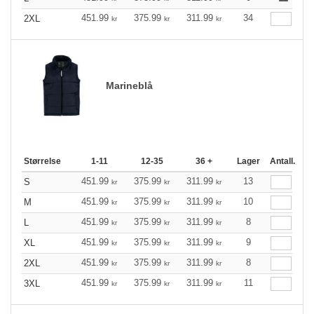
451.99
375.99
311.99
34
2XL
kr
kr
kr
Marineblå
Størrelse
1-11
12-35
36 +
Lager
Antall.
451.99
375.99
311.99
13
S
kr
kr
kr
451.99
375.99
311.99
10
M
kr
kr
kr
451.99
375.99
311.99
8
L
kr
kr
kr
451.99
375.99
311.99
9
XL
kr
kr
kr
451.99
375.99
311.99
8
2XL
kr
kr
kr
451.99
375.99
311.99
11
3XL
kr
kr
kr