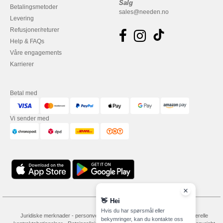
Salg
Betalingsmetoder
sales@needen.no
Levering
Refusjoner/returer
Help & FAQs
Våre engagements
Karrierer
Betal med
Vi sender med
👋
Hei
Hvis du har spørsmål eller
Juridiske merknader
-
personvernerklæring
-
Vilkår og betingelser
-
Generelle
bekymringer, kan du kontakte oss