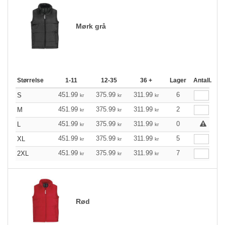
Mørk grå
Størrelse
1-11
12-35
36 +
Lager
Antall.
451.99
375.99
311.99
6
S
kr
kr
kr
451.99
375.99
311.99
2
M
kr
kr
kr
451.99
375.99
311.99
0
L
kr
kr
kr
451.99
375.99
311.99
5
XL
kr
kr
kr
451.99
375.99
311.99
7
2XL
kr
kr
kr
Rød