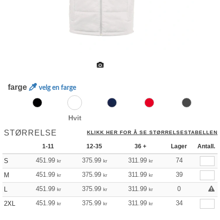
farge
velg en farge
Hvit
STØRRELSE
KLIKK HER FOR Å SE STØRRELSESTABELLEN
1-11
12-35
36 +
Lager
Antall.
451.99
375.99
311.99
74
S
kr
kr
kr
451.99
375.99
311.99
39
M
kr
kr
kr
451.99
375.99
311.99
0
L
kr
kr
kr
451.99
375.99
311.99
34
2XL
kr
kr
kr