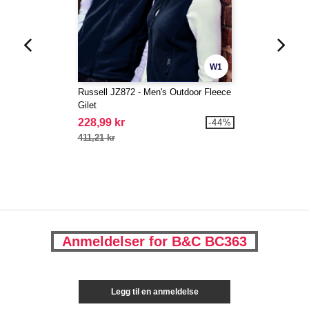
W1
Russell JZ872 - Men's Outdoor Fleece
Gilet
228,99 kr
-44%
411,21 kr
Anmeldelser for B&C BC363
Legg til en anmeldelse