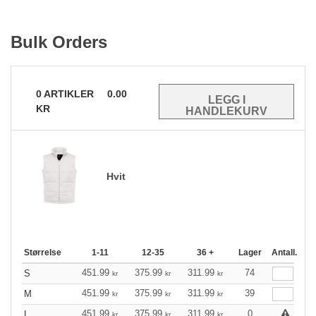
Bulk Orders
0
ARTIKLER
0.00
KR
Hvit
Størrelse
1-11
12-35
36 +
Lager
Antall.
451.99
375.99
311.99
74
S
kr
kr
kr
451.99
375.99
311.99
39
M
kr
kr
kr
451.99
375.99
311.99
0
L
kr
kr
kr