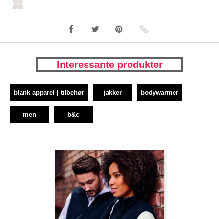
Interessante produkter
blank apparel | tilbehør
jakker
bodywarmer
men
b&c