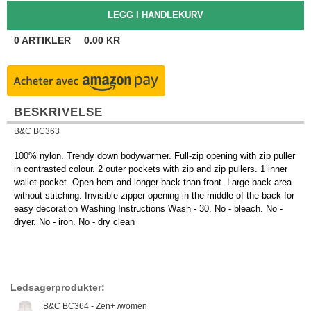
0
ARTIKLER
0.00
KR
BESKRIVELSE
B&C BC363
100% nylon. Trendy down bodywarmer. Full-zip opening with zip puller
in contrasted colour. 2 outer pockets with zip and zip pullers. 1 inner
wallet pocket. Open hem and longer back than front. Large back area
without stitching. Invisible zipper opening in the middle of the back for
easy decoration Washing Instructions Wash - 30. No - bleach. No -
dryer. No - iron. No - dry clean
Ledsagerprodukter:
B&C BC364 - Zen+ /women