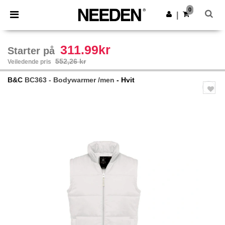
×
Needen-app
0
Last ned app
|
Bedre priser i appen!
311.99kr
Starter på
552,26 kr
Veiledende pris
B&C
BC363 - Bodywarmer /men
- Hvit
Previous
Next