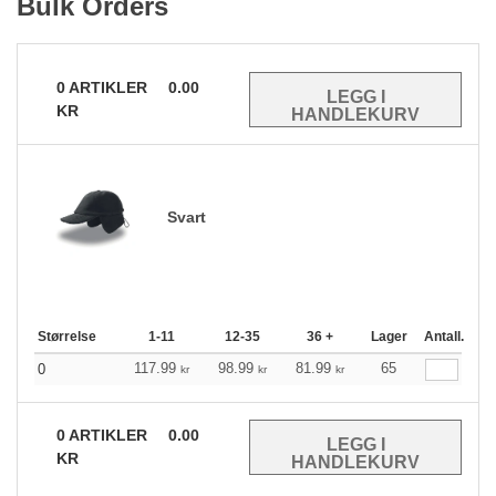
Bulk Orders
0
ARTIKLER
0.00
KR
Svart
Størrelse
1-11
12-35
36 +
Lager
Antall.
117.99
98.99
81.99
65
0
kr
kr
kr
0
ARTIKLER
0.00
KR