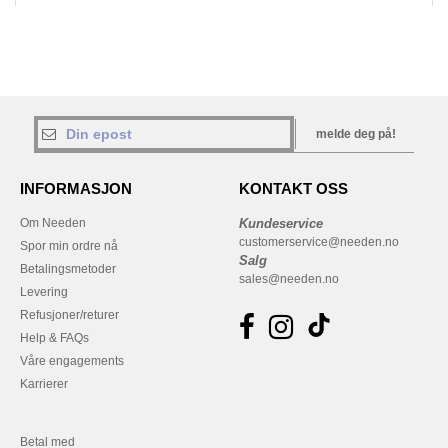
melde deg på!
INFORMASJON
KONTAKT OSS
Om Needen
Kundeservice
customerservice@needen.no
Spor min ordre nå
Salg
Betalingsmetoder
sales@needen.no
Levering
Refusjoner/returer
Help & FAQs
Våre engagements
Karrierer
Betal med