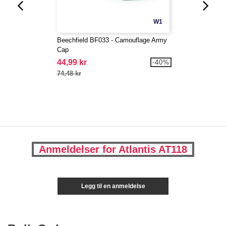
W1
Beechfield BF033 - Camouflage Army
Cap
44,99 kr
-40%
74,48 kr
Anmeldelser for Atlantis AT118
Legg til en anmeldelse