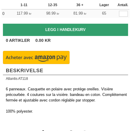
1-11
12-35
36 +
Lager
Antall.
117.99
98.99
81.99
65
0
kr
kr
kr
0
ARTIKLER
0.00
KR
BESKRIVELSE
Atlantis AT118
6 panneaux. Casquette en polaire avec protège oreilles. Visière
précourbée. 4 coutures sur la visière. bandeau en coton. Complètement
fermée et ajustable avec cordon réglable par stopper.
100% polyester.