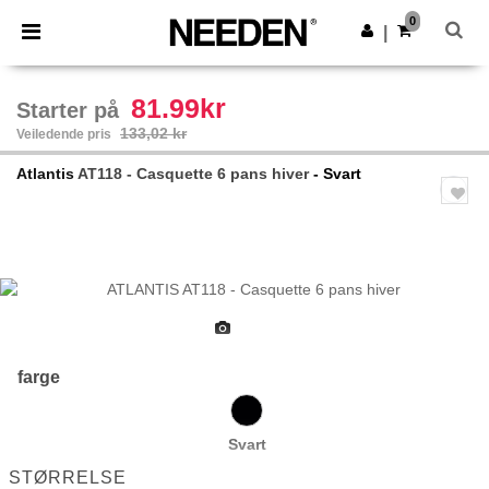
×
Needen-app
0
Last ned app
|
Bedre priser i appen!
81.99kr
Starter på
133,02 kr
Veiledende pris
Atlantis
AT118 - Casquette 6 pans hiver
- Svart
Previous
Next
farge
Svart
STØRRELSE