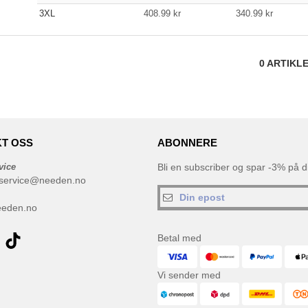
3XL
408.99
kr
340.99
kr
0
ARTIKL
T OSS
ABONNERE
vice
Bli en subscriber og spar -3% på di
service@needen.no
eeden.no
Betal med
Vi sender med