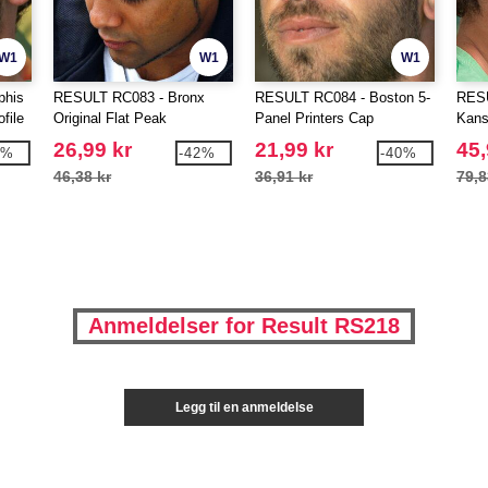
W1
W1
W1
phis
RESULT RC083 - Bronx
RESULT RC084 - Boston 5-
RESU
file
Original Flat Peak
Panel Printers Cap
Kans
Snapback Cap
26,99 kr
21,99 kr
45,
3%
-42%
-40%
46,38 kr
36,91 kr
79,8
Anmeldelser for Result RS218
Legg til en anmeldelse