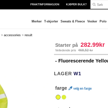
FRAKTINFORMASJON
KJØPER BULK?
Merker
T-skjorter
Sweats & Fleece
Vesker
Polo
>
>
accessories
result
282.99kr
Starter på
468,52 kr
Veiledende pris
- Fluorescerende Yell
LAGER
W1
farge
velg en farge