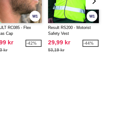
W1
W1
LT RC085 - Flex
Result RS200 - Motorist
Result RS20J - Ju
as Cap
Safety Vest
Safety Vest
99 kr
29,99 kr
24,99 kr
-42%
-44%
3 kr
53,19 kr
43,49 kr