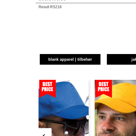
Result RS218
blank apparel | tilbehør
ja