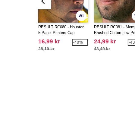
W1
RESULT RC080 - Houston
RESULT RC081 - Mem
5-Panel Printers Cap
Brushed Cotton Low Pro
Cap
16,99 kr
24,99 kr
-40%
-4
28,10 kr
43,49 kr