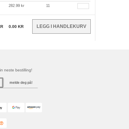
282.99
kr
11
ER
0.00
KR
n neste bestilling!
melde deg på!