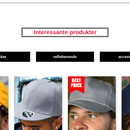
Interessante produkter
kker
reflekterende
access