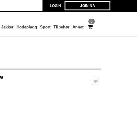
LOGIN
JOIN NÅ
0
Jakker
Hodeplagg
Sport
Tilbehør
Annet
ow