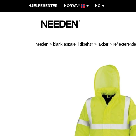
HJELPESENTER
NORWAY
NO
>
>
>
needen
blank apparel | tilbehør
jakker
reflekterende
Previous
Next