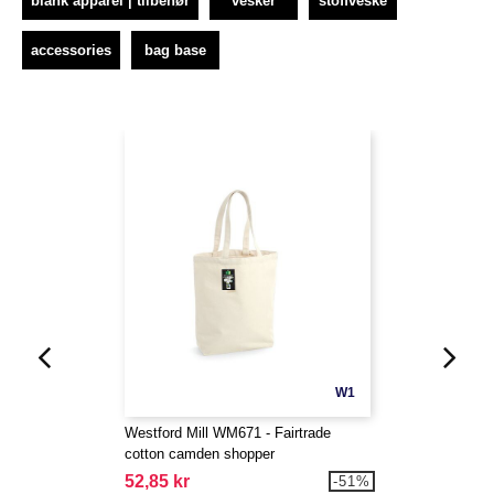
blank apparel | tilbehør
vesker
stoffveske
accessories
bag base
W1
Westford Mill WM671 - Fairtrade
cotton camden shopper
52,85 kr
-51%