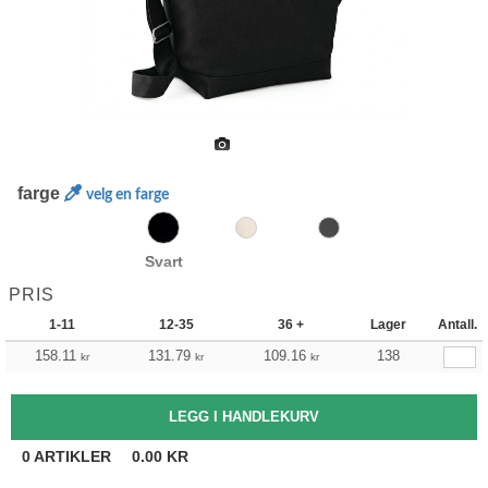
farge
velg en farge
Svart
PRIS
1-11
12-35
36 +
Lager
Antall.
158.11
131.79
109.16
138
kr
kr
kr
0
ARTIKLER
0.00
KR