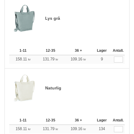
Lys grå
1-11
12-35
36 +
Lager
Antall.
158.11
131.79
109.16
9
kr
kr
kr
Naturlig
1-11
12-35
36 +
Lager
Antall.
158.11
131.79
109.16
134
kr
kr
kr