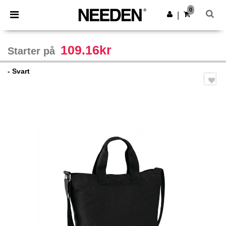
×
Needen-app
0
Last ned app
|
Bedre priser i appen!
109.16kr
Starter på
- Svart
Previous
Next