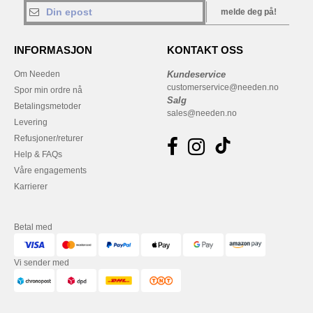
melde deg på!
INFORMASJON
KONTAKT OSS
Om Needen
Kundeservice
customerservice@needen.no
Spor min ordre nå
Salg
Betalingsmetoder
sales@needen.no
Levering
Refusjoner/returer
Help & FAQs
Våre engagements
Karrierer
Betal med
Vi sender med