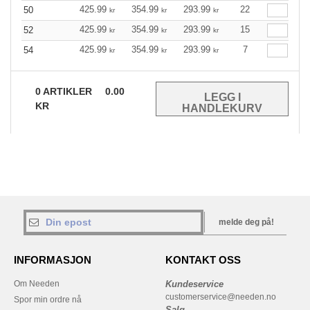
425.99
354.99
293.99
22
50
kr
kr
kr
425.99
354.99
293.99
15
52
kr
kr
kr
425.99
354.99
293.99
7
54
kr
kr
kr
0
ARTIKLER
0.00
KR
melde deg på!
INFORMASJON
KONTAKT OSS
Om Needen
Kundeservice
customerservice@needen.no
Spor min ordre nå
Salg