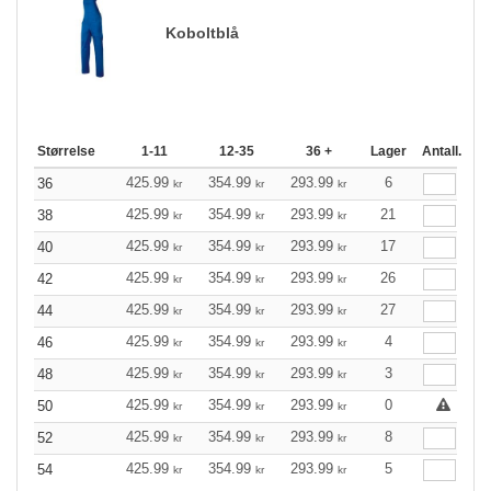
Koboltblå
Størrelse
1-11
12-35
36 +
Lager
Antall.
425.99
354.99
293.99
6
36
kr
kr
kr
425.99
354.99
293.99
21
38
kr
kr
kr
425.99
354.99
293.99
17
40
kr
kr
kr
425.99
354.99
293.99
26
42
kr
kr
kr
425.99
354.99
293.99
27
44
kr
kr
kr
425.99
354.99
293.99
4
46
kr
kr
kr
425.99
354.99
293.99
3
48
kr
kr
kr
425.99
354.99
293.99
0
50
kr
kr
kr
425.99
354.99
293.99
8
52
kr
kr
kr
425.99
354.99
293.99
5
54
kr
kr
kr