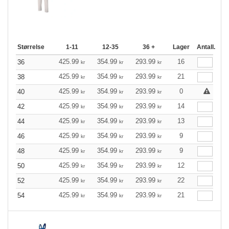
Størrelse
1-11
12-35
36 +
Lager
Antall.
425.99
354.99
293.99
16
36
kr
kr
kr
425.99
354.99
293.99
21
38
kr
kr
kr
425.99
354.99
293.99
0
40
kr
kr
kr
425.99
354.99
293.99
14
42
kr
kr
kr
425.99
354.99
293.99
13
44
kr
kr
kr
425.99
354.99
293.99
9
46
kr
kr
kr
425.99
354.99
293.99
9
48
kr
kr
kr
425.99
354.99
293.99
12
50
kr
kr
kr
425.99
354.99
293.99
22
52
kr
kr
kr
425.99
354.99
293.99
21
54
kr
kr
kr