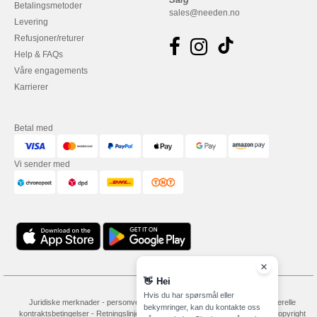
Betalingsmetoder
sales@needen.no
Levering
Refusjoner/returer
Help & FAQs
Våre engagements
Karrierer
Betal med
Vi sender med
👋
Hei
Hvis du har spørsmål eller
Juridiske merknader
-
personvernerklæring
-
Vilkår og betingelser
-
Generelle
bekymringer, kan du kontakte oss
kontraktsbetingelser
-
Retningslinjer for informasjonskapsler
-
Site Map
Copyright