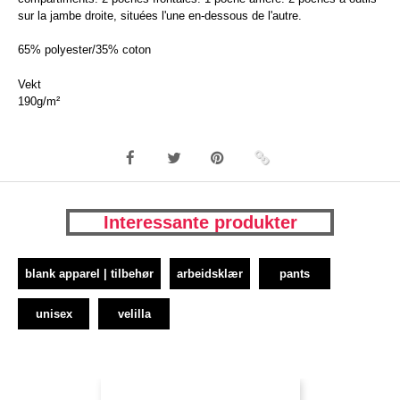
sur la jambe droite, situées l'une en-dessous de l'autre.
65% polyester/35% coton
Vekt
190g/m²
Interessante produkter
blank apparel | tilbehør
arbeidsklær
pants
unisex
velilla