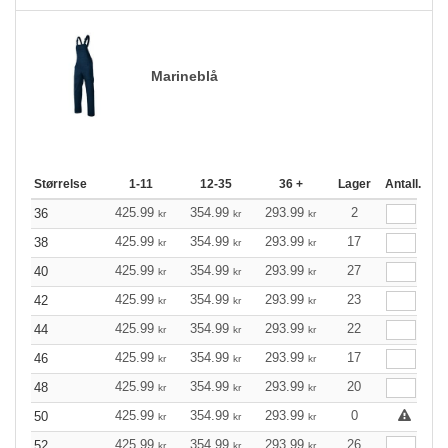
Marineblå
Størrelse
1-11
12-35
36 +
Lager
Antall.
425.99
354.99
293.99
2
36
kr
kr
kr
425.99
354.99
293.99
17
38
kr
kr
kr
425.99
354.99
293.99
27
40
kr
kr
kr
425.99
354.99
293.99
23
42
kr
kr
kr
425.99
354.99
293.99
22
44
kr
kr
kr
425.99
354.99
293.99
17
46
kr
kr
kr
425.99
354.99
293.99
20
48
kr
kr
kr
425.99
354.99
293.99
0
50
kr
kr
kr
425.99
354.99
293.99
26
52
kr
kr
kr