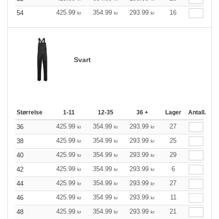
425.99
354.99
293.99
16
54
kr
kr
kr
Svart
Størrelse
1-11
12-35
36 +
Lager
Antall.
425.99
354.99
293.99
27
36
kr
kr
kr
425.99
354.99
293.99
25
38
kr
kr
kr
425.99
354.99
293.99
29
40
kr
kr
kr
425.99
354.99
293.99
6
42
kr
kr
kr
425.99
354.99
293.99
27
44
kr
kr
kr
425.99
354.99
293.99
11
46
kr
kr
kr
425.99
354.99
293.99
21
48
kr
kr
kr