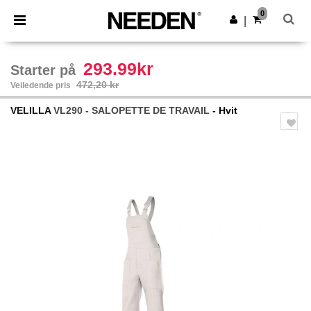
×
Needen-app
0
Last ned app
|
Bedre priser i appen!
293.99kr
Starter på
472,20 kr
Veiledende pris
VELILLA
VL290 - SALOPETTE DE TRAVAIL
- Hvit
Previous
Next