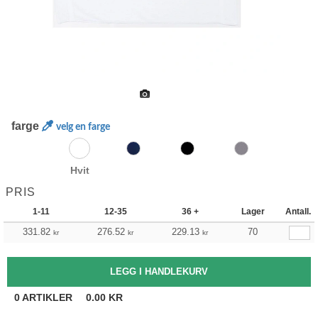
farge
velg en farge
Hvit
PRIS
1-11
12-35
36 +
Lager
Antall.
331.82
276.52
229.13
70
kr
kr
kr
0
ARTIKLER
0.00
KR