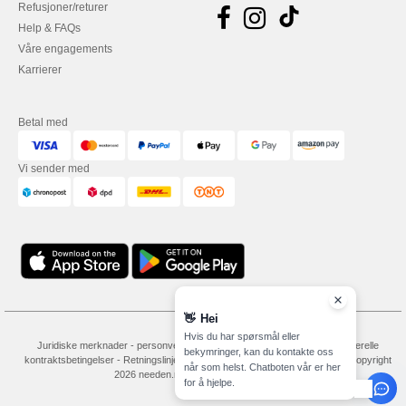
Refusjoner/returer
Help & FAQs
Våre engagements
Karrierer
Betal med
Vi sender med
👋
Hei
Hvis du har spørsmål eller
Juridiske merknader
-
personvernerklæring
-
Vilkår og betingelser
-
Generelle
bekymringer, kan du kontakte oss
kontraktsbetingelser
-
Retningslinjer for informasjonskapsler
-
Site Map
Copyright
når som helst. Chatboten vår er her
2026 needen.no - Alle rettigheter forbeholdt
for å hjelpe.