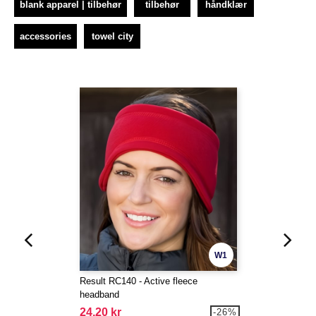
blank apparel | tilbehør
tilbehør
håndklær
accessories
towel city
W1
Result RC140 - Active fleece
headband
24,20 kr
-26%