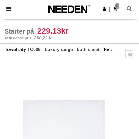
×
Needen-app
0
Last ned app
|
Bedre priser i appen!
229.13kr
Starter på
350,22 kr
Veiledende pris
Towel city
TC006 - Luxury range - bath sheet
- Hvit
Previous
Next