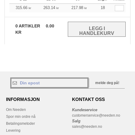
315.66
263.14
217.98
18
kr
kr
kr
0
ARTIKLER
0.00
KR
melde deg på!
INFORMASJON
KONTAKT OSS
Om Needen
Kundeservice
customerservice@needen.no
Spor min ordre nå
Salg
Betalingsmetoder
sales@needen.no
Levering