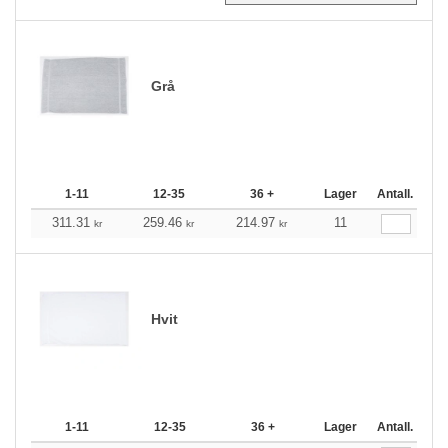
Grå
1-11
12-35
36 +
Lager
Antall.
311.31
259.46
214.97
11
kr
kr
kr
Hvit
1-11
12-35
36 +
Lager
Antall.