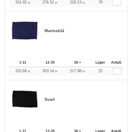
331.82
276.52
229.13
70
kr
kr
kr
Marineblå
1-11
12-35
36 +
Lager
Antall.
315.66
263.14
217.98
22
kr
kr
kr
Svart
1-11
12-35
36 +
Lager
Antall.