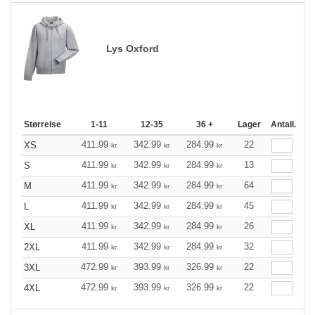
Lys Oxford
Størrelse
1-11
12-35
36 +
Lager
Antall.
411.99
342.99
284.99
22
XS
kr
kr
kr
411.99
342.99
284.99
13
S
kr
kr
kr
411.99
342.99
284.99
64
M
kr
kr
kr
411.99
342.99
284.99
45
L
kr
kr
kr
411.99
342.99
284.99
26
XL
kr
kr
kr
411.99
342.99
284.99
32
2XL
kr
kr
kr
472.99
393.99
326.99
22
3XL
kr
kr
kr
472.99
393.99
326.99
22
4XL
kr
kr
kr