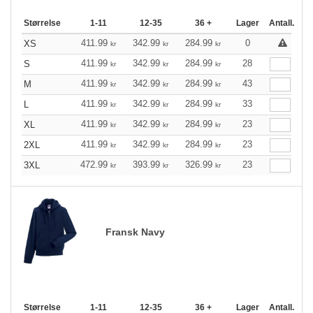
Størrelse
1-11
12-35
36 +
Lager
Antall.
411.99
342.99
284.99
0
XS
kr
kr
kr
411.99
342.99
284.99
28
S
kr
kr
kr
411.99
342.99
284.99
43
M
kr
kr
kr
411.99
342.99
284.99
33
L
kr
kr
kr
411.99
342.99
284.99
23
XL
kr
kr
kr
411.99
342.99
284.99
23
2XL
kr
kr
kr
472.99
393.99
326.99
23
3XL
kr
kr
kr
Fransk Navy
Størrelse
1-11
12-35
36 +
Lager
Antall.