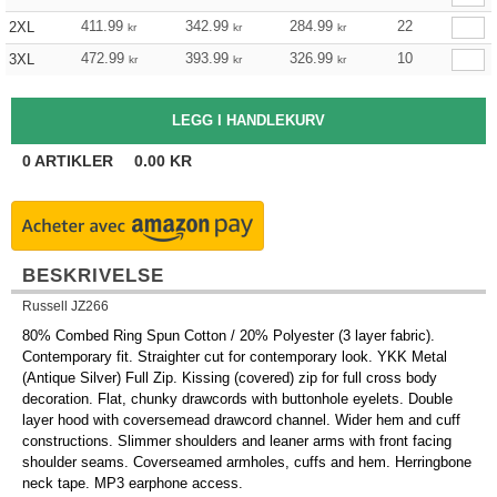
411.99
342.99
284.99
22
2XL
kr
kr
kr
472.99
393.99
326.99
10
3XL
kr
kr
kr
0
ARTIKLER
0.00
KR
BESKRIVELSE
Russell JZ266
80% Combed Ring Spun Cotton / 20% Polyester (3 layer fabric).
Contemporary fit. Straighter cut for contemporary look. YKK Metal
(Antique Silver) Full Zip. Kissing (covered) zip for full cross body
decoration. Flat, chunky drawcords with buttonhole eyelets. Double
layer hood with coversemead drawcord channel. Wider hem and cuff
constructions. Slimmer shoulders and leaner arms with front facing
shoulder seams. Coverseamed armholes, cuffs and hem. Herringbone
neck tape. MP3 earphone access.