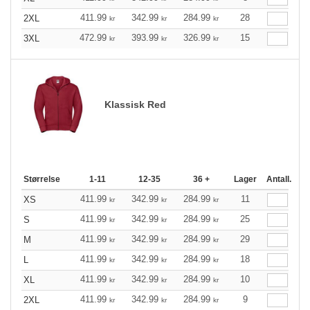
411.99
342.99
284.99
28
2XL
kr
kr
kr
472.99
393.99
326.99
15
3XL
kr
kr
kr
Klassisk Red
Størrelse
1-11
12-35
36 +
Lager
Antall.
411.99
342.99
284.99
11
XS
kr
kr
kr
411.99
342.99
284.99
25
S
kr
kr
kr
411.99
342.99
284.99
29
M
kr
kr
kr
411.99
342.99
284.99
18
L
kr
kr
kr
411.99
342.99
284.99
10
XL
kr
kr
kr
411.99
342.99
284.99
9
2XL
kr
kr
kr