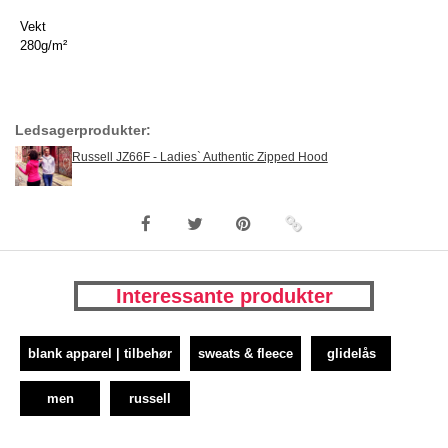
Vekt
280g/m²
Ledsagerprodukter:
Russell JZ66F - Ladies` Authentic Zipped Hood
Interessante produkter
blank apparel | tilbehør
sweats & fleece
glidelås
men
russell