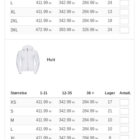
411.99
342.99
284.99
24
L
kr
kr
kr
411.99
342.99
284.99
13
XL
kr
kr
kr
411.99
342.99
284.99
19
2XL
kr
kr
kr
472.99
393.99
326.99
24
3XL
kr
kr
kr
Hvit
Størrelse
1-11
12-35
36 +
Lager
Antall.
411.99
342.99
284.99
17
XS
kr
kr
kr
411.99
342.99
284.99
21
S
kr
kr
kr
411.99
342.99
284.99
10
M
kr
kr
kr
411.99
342.99
284.99
10
L
kr
kr
kr
411.99
342.99
284.99
8
XL
kr
kr
kr