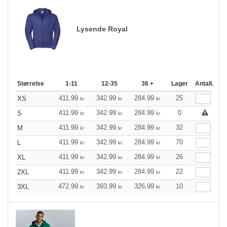
Lysende Royal
Størrelse
1-11
12-35
36 +
Lager
Antall.
411.99
342.99
284.99
25
XS
kr
kr
kr
411.99
342.99
284.99
0
S
kr
kr
kr
411.99
342.99
284.99
32
M
kr
kr
kr
411.99
342.99
284.99
70
L
kr
kr
kr
411.99
342.99
284.99
26
XL
kr
kr
kr
411.99
342.99
284.99
22
2XL
kr
kr
kr
472.99
393.99
326.99
10
3XL
kr
kr
kr