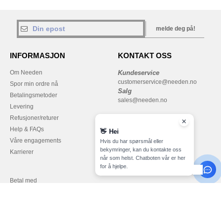
melde deg på!
INFORMASJON
KONTAKT OSS
Om Needen
Kundeservice
customerservice@needen.no
Spor min ordre nå
Salg
Betalingsmetoder
sales@needen.no
Levering
Refusjoner/returer
Help & FAQs
👋
Hei
Våre engagements
Hvis du har spørsmål eller
bekymringer, kan du kontakte oss
Karrierer
når som helst. Chatboten vår er her
for å hjelpe.
Betal med
Vi sender med