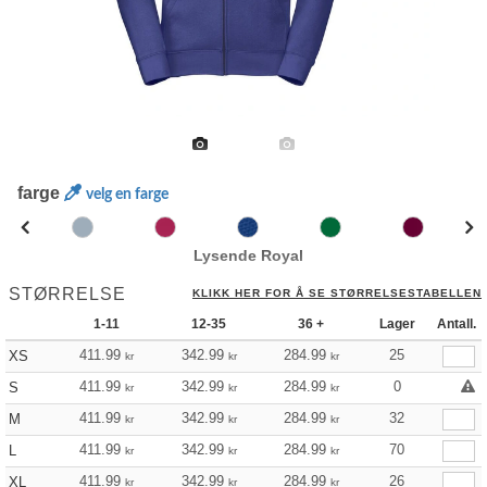
farge
velg en farge
Lysende Royal
STØRRELSE
KLIKK HER FOR Å SE STØRRELSESTABELLEN
1-11
12-35
36 +
Lager
Antall.
411.99
342.99
284.99
25
XS
kr
kr
kr
411.99
342.99
284.99
0
S
kr
kr
kr
411.99
342.99
284.99
32
M
kr
kr
kr
411.99
342.99
284.99
70
L
kr
kr
kr
411.99
342.99
284.99
26
XL
kr
kr
kr