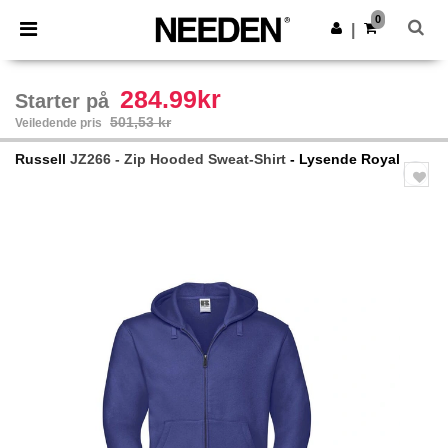
×
Needen-app
0
Last ned app
|
Bedre priser i appen!
284.99kr
Starter på
501,53 kr
Veiledende pris
Russell
JZ266 - Zip Hooded Sweat-Shirt
- Lysende Royal
Previous
Next