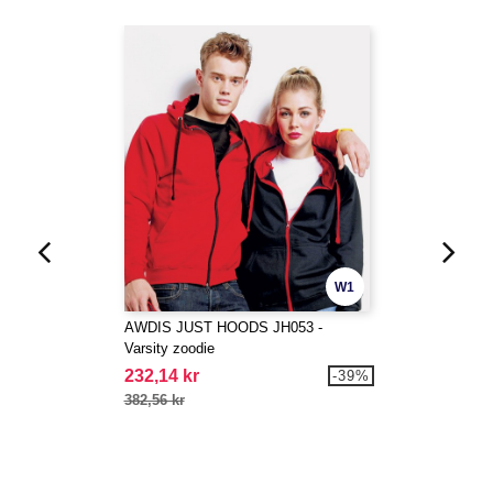
W1
AWDIS JUST HOODS JH053 -
Varsity zoodie
232,14 kr
-39%
382,56 kr