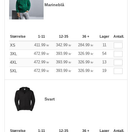
Marineblå
Størrelse
1-11
12-35
36 +
Lager
Antall.
411.99
342.99
284.99
11
XS
kr
kr
kr
472.99
393.99
326.99
54
3XL
kr
kr
kr
472.99
393.99
326.99
13
4XL
kr
kr
kr
472.99
393.99
326.99
19
5XL
kr
kr
kr
Svart
Størrelse
1-11
12-35
36 +
Lager
Antall.