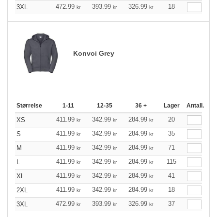
472.99
393.99
326.99
18
3XL
kr
kr
kr
Konvoi Grey
Størrelse
1-11
12-35
36 +
Lager
Antall.
411.99
342.99
284.99
20
XS
kr
kr
kr
411.99
342.99
284.99
35
S
kr
kr
kr
411.99
342.99
284.99
71
M
kr
kr
kr
411.99
342.99
284.99
115
L
kr
kr
kr
411.99
342.99
284.99
41
XL
kr
kr
kr
411.99
342.99
284.99
18
2XL
kr
kr
kr
472.99
393.99
326.99
37
3XL
kr
kr
kr