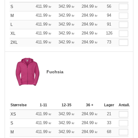
411.99
342.99
284.99
56
S
kr
kr
kr
411.99
342.99
284.99
94
M
kr
kr
kr
411.99
342.99
284.99
91
L
kr
kr
kr
411.99
342.99
284.99
126
XL
kr
kr
kr
411.99
342.99
284.99
73
2XL
kr
kr
kr
Fuchsia
Størrelse
1-11
12-35
36 +
Lager
Antall.
411.99
342.99
284.99
21
XS
kr
kr
kr
411.99
342.99
284.99
33
S
kr
kr
kr
411.99
342.99
284.99
68
M
kr
kr
kr