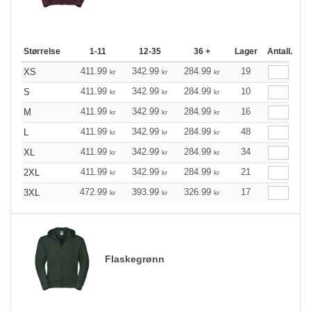
Størrelse
1-11
12-35
36 +
Lager
Antall.
411.99
342.99
284.99
19
XS
kr
kr
kr
411.99
342.99
284.99
10
S
kr
kr
kr
411.99
342.99
284.99
16
M
kr
kr
kr
411.99
342.99
284.99
48
L
kr
kr
kr
411.99
342.99
284.99
34
XL
kr
kr
kr
411.99
342.99
284.99
21
2XL
kr
kr
kr
472.99
393.99
326.99
17
3XL
kr
kr
kr
Flaskegrønn