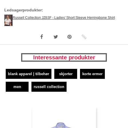
Ledsagerprodukter:
Russell Collection JZ63F - Ladies' Short Sleeve Herringbone Shirt
Interessante produkter
blank apparel | tilbehør
skjorter
korte ermer
men
russell collection