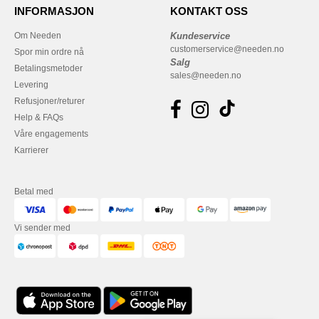
INFORMASJON
KONTAKT OSS
Om Needen
Kundeservice
customerservice@needen.no
Spor min ordre nå
Salg
Betalingsmetoder
sales@needen.no
Levering
Refusjoner/returer
Help & FAQs
Våre engagements
Karrierer
Betal med
Vi sender med