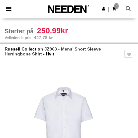
×
Needen-app
0
Last ned app
|
Bedre priser i appen!
250.99kr
Starter på
447,78 kr
Veiledende pris
Russell Collection
JZ963 - Mens' Short Sleeve
Herringbone Shirt
- Hvit
Previous
Next