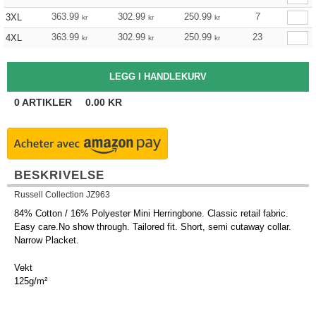
363.99
302.99
250.99
7
3XL
kr
kr
kr
363.99
302.99
250.99
23
4XL
kr
kr
kr
0
ARTIKLER
0.00
KR
BESKRIVELSE
Russell Collection JZ963
84% Cotton / 16% Polyester Mini Herringbone. Classic retail fabric.
Easy care.No show through. Tailored fit. Short, semi cutaway collar.
Narrow Placket.
Vekt
125g/m²