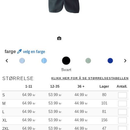
farge
velg en farge
Svart
STØRRELSE
KLIKK HER FOR Å SE STØRRELSESTABELLEN
1-11
12-35
36 +
Lager
Antall.
64.99
53.99
44.99
80
S
kr
kr
kr
64.99
53.99
44.99
101
M
kr
kr
kr
64.99
53.99
44.99
81
L
kr
kr
kr
64.99
53.99
44.99
156
XL
kr
kr
kr
64.99
53.99
44.99
47
2XL
kr
kr
kr