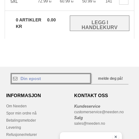
72.99
60.99
50.99
141
5XL
kr
kr
kr
0
ARTIKLER
0.00
KR
melde deg på!
INFORMASJON
KONTAKT OSS
Om Needen
Kundeservice
customerservice@needen.no
Spor min ordre nå
Salg
Betalingsmetoder
sales@needen.no
Levering
Refusjoner/returer