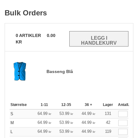
Bulk Orders
0
ARTIKLER
0.00
KR
Basseng Blå
Størrelse
1-11
12-35
36 +
Lager
Antall.
64.99
53.99
44.99
131
S
kr
kr
kr
64.99
53.99
44.99
42
M
kr
kr
kr
64.99
53.99
44.99
119
L
kr
kr
kr