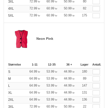
72.99
60.99
50.99
80
3XL
kr
kr
kr
72.99
60.99
50.99
82
4XL
kr
kr
kr
72.99
60.99
50.99
175
5XL
kr
kr
kr
Neon Pink
Størrelse
1-11
12-35
36 +
Lager
Antall.
64.99
53.99
44.99
180
S
kr
kr
kr
64.99
53.99
44.99
89
M
kr
kr
kr
64.99
53.99
44.99
147
L
kr
kr
kr
64.99
53.99
44.99
131
XL
kr
kr
kr
64.99
53.99
44.99
136
2XL
kr
kr
kr
72.99
60.99
50.99
22
3XL
kr
kr
kr