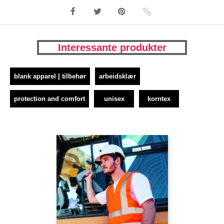
Interessante produkter
blank apparel | tilbehør
arbeidsklær
protection and comfort
unisex
korntex