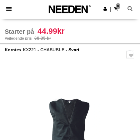
×
Needen-app
0
Last ned app
|
Bedre priser i appen!
44.99kr
Starter på
68,35 kr
Veiledende pris
Korntex
KX221 - CHASUBLE
- Svart
Previous
Next