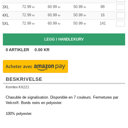
72.99
60.99
50.99
88
3XL
kr
kr
kr
72.99
60.99
50.99
16
4XL
kr
kr
kr
72.99
60.99
50.99
141
5XL
kr
kr
kr
0
ARTIKLER
0.00
KR
BESKRIVELSE
Korntex KX221
Chasuble de signalisation. Disponible en 7 couleurs. Fermetures par
Velcro®. Bords noirs en polyester.
100% polyester.