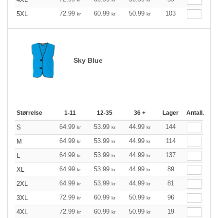
72.99
60.99
50.99
103
5XL
kr
kr
kr
Sky Blue
Størrelse
1-11
12-35
36 +
Lager
Antall.
64.99
53.99
44.99
144
S
kr
kr
kr
64.99
53.99
44.99
114
M
kr
kr
kr
64.99
53.99
44.99
137
L
kr
kr
kr
64.99
53.99
44.99
89
XL
kr
kr
kr
64.99
53.99
44.99
81
2XL
kr
kr
kr
72.99
60.99
50.99
96
3XL
kr
kr
kr
72.99
60.99
50.99
19
4XL
kr
kr
kr