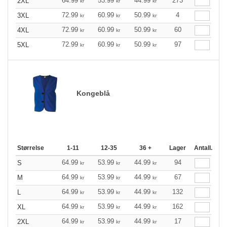
64.99
53.99
44.99
273
2XL
kr
kr
kr
72.99
60.99
50.99
4
3XL
kr
kr
kr
72.99
60.99
50.99
60
4XL
kr
kr
kr
72.99
60.99
50.99
97
5XL
kr
kr
kr
Kongeblå
Størrelse
1-11
12-35
36 +
Lager
Antall.
64.99
53.99
44.99
94
S
kr
kr
kr
64.99
53.99
44.99
67
M
kr
kr
kr
64.99
53.99
44.99
132
L
kr
kr
kr
64.99
53.99
44.99
162
XL
kr
kr
kr
64.99
53.99
44.99
17
2XL
kr
kr
kr