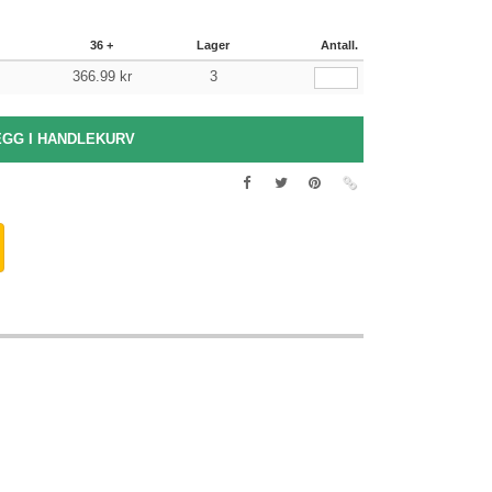
36 +
Lager
Antall.
366.99
kr
3