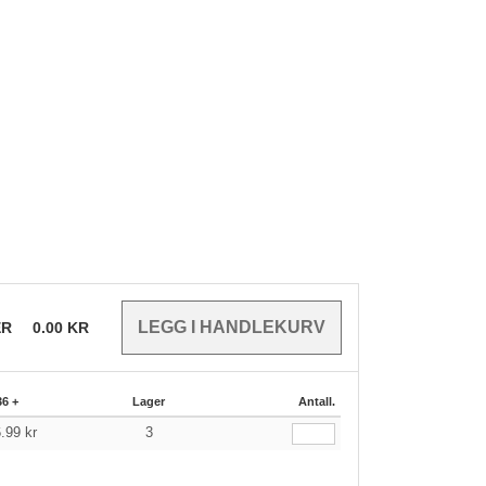
ER
0.00
KR
36 +
Lager
Antall.
6.99
kr
3