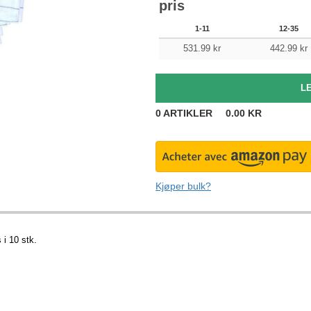
pris
1-11
12-35
531.99
kr
442.99
kr
0
ARTIKLER
0.00
KR
Kjøper bulk?
i 10 stk.