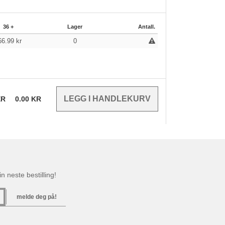
36 +
Lager
Antall.
66.99
kr
0
ER
0.00
KR
n neste bestilling!
melde deg på!