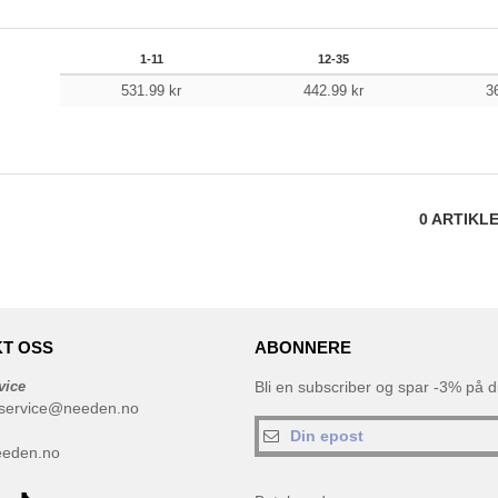
1-11
12-35
531.99
kr
442.99
kr
3
0
ARTIKL
T OSS
ABONNERE
vice
Bli en subscriber og spar -3% på di
service@needen.no
eeden.no