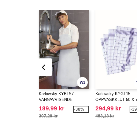
W1
Karlowsky KYBLS7 -
Karlowsky KYGT15 -
VANNAVVISENDE
OPPVASKKLUT 50 X 
FORKLE BASIC MED
CM
189,99 kr
294,99 kr
-38%
-3
SPENNE
307,29 kr
483,13 kr