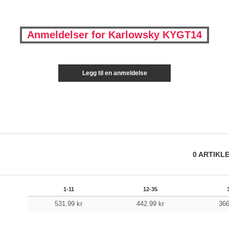
Anmeldelser for Karlowsky KYGT14
Legg til en anmeldelse
0
ARTIKL
1-11
12-35
531.99
kr
442.99
kr
36