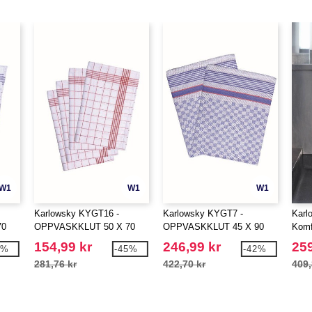
W1
W1
W1
Karlowsky KYGT16 -
Karlowsky KYGT7 -
Karl
70
OPPVASKKLUT 50 X 70
OPPVASKKLUT 45 X 90
Komf
CM
CM
unis
154,99 kr
246,99 kr
259
9%
-45%
-42%
281,76 kr
422,70 kr
409,