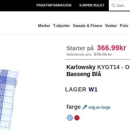
FRAKTINFORMASJON
KJØPER BULK?
Merker
T-skjorter
Sweats & Fleece
Vesker
Polo
366.99kr
Starter på
576,46 kr
Veiledende pris
Karlowsky
KYGT14 - O
Basseng Blå
LAGER
W1
farge
velg en farge