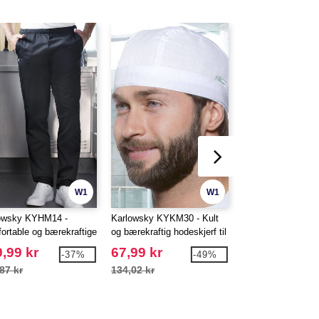
W1
W1
owsky KYHM14 -
Karlowsky KYKM30 - Kult
Karlowsky KYKS6
ortable og bærekraftige
og bærekraftig hodeskjerf til
Bærekraftig dame
ex arbeidsbukser
å knyte
med korte ermer o
,99 kr
67,99 kr
269,99 kr
-37%
-49%
87 kr
134,02 kr
442,77 kr