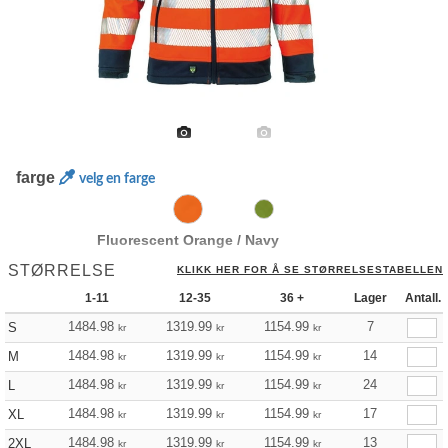
farge
velg en farge
Fluorescent Orange / Navy
STØRRELSE
KLIKK HER FOR Å SE STØRRELSESTABELLEN
1-11
12-35
36 +
Lager
Antall.
1484.98
1319.99
1154.99
7
S
kr
kr
kr
1484.98
1319.99
1154.99
14
M
kr
kr
kr
1484.98
1319.99
1154.99
24
L
kr
kr
kr
1484.98
1319.99
1154.99
17
XL
kr
kr
kr
1484.98
1319.99
1154.99
13
2XL
kr
kr
kr