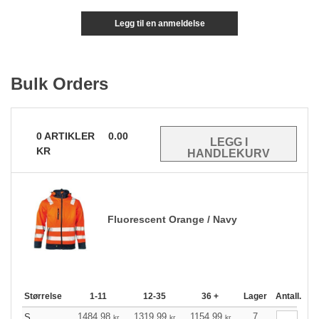
Legg til en anmeldelse
Bulk Orders
0
ARTIKLER
0.00
KR
Fluorescent Orange / Navy
Størrelse
1-11
12-35
36 +
Lager
Antall.
1484.98
1319.99
1154.99
7
S
kr
kr
kr