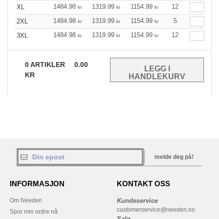
1484.98
1319.99
1154.99
12
XL
kr
kr
kr
1484.98
1319.99
1154.99
5
2XL
kr
kr
kr
1484.98
1319.99
1154.99
12
3XL
kr
kr
kr
0
ARTIKLER
0.00
KR
melde deg på!
INFORMASJON
KONTAKT OSS
Om Needen
Kundeservice
customerservice@needen.no
Spor min ordre nå
Salg