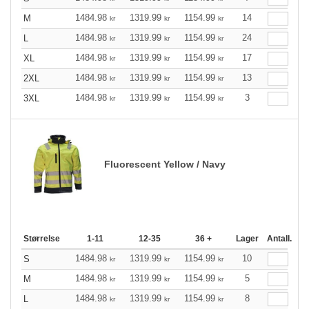
1484.98
1319.99
1154.99
14
M
kr
kr
kr
1484.98
1319.99
1154.99
24
L
kr
kr
kr
1484.98
1319.99
1154.99
17
XL
kr
kr
kr
1484.98
1319.99
1154.99
13
2XL
kr
kr
kr
1484.98
1319.99
1154.99
3
3XL
kr
kr
kr
Fluorescent Yellow / Navy
Størrelse
1-11
12-35
36 +
Lager
Antall.
1484.98
1319.99
1154.99
10
S
kr
kr
kr
1484.98
1319.99
1154.99
5
M
kr
kr
kr
1484.98
1319.99
1154.99
8
L
kr
kr
kr