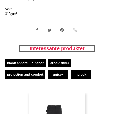
Vekt
310g/m²
Interessante produkter
blank apparel | tilbehør
arbeidsklær
protection and comfort
unisex
herock