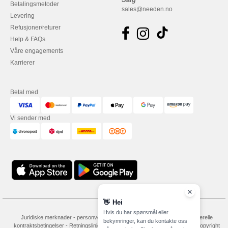
Betalingsmetoder
sales@needen.no
Levering
Refusjoner/returer
Help & FAQs
Våre engagements
Karrierer
Betal med
Vi sender med
👋
Hei
Hvis du har spørsmål eller
Juridiske merknader
-
personvernerklæring
-
Vilkår og betingelser
-
Generelle
bekymringer, kan du kontakte oss
kontraktsbetingelser
-
Retningslinjer for informasjonskapsler
-
Site Map
Copyright