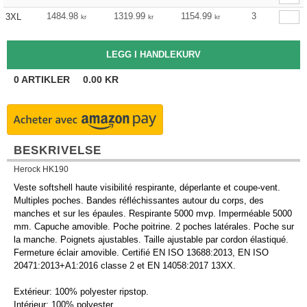
1484.98
1319.99
1154.99
3
3XL
kr
kr
kr
0
ARTIKLER
0.00
KR
BESKRIVELSE
Herock HK190
Veste softshell haute visibilité respirante, déperlante et coupe-vent.
Multiples poches. Bandes réfléchissantes autour du corps, des
manches et sur les épaules. Respirante 5000 mvp. Imperméable 5000
mm. Capuche amovible. Poche poitrine. 2 poches latérales. Poche sur
la manche. Poignets ajustables. Taille ajustable par cordon élastiqué.
Fermeture éclair amovible. Certifié EN ISO 13688:2013, EN ISO
20471:2013+A1:2016 classe 2 et EN 14058:2017 13XX.
Extérieur: 100% polyester ripstop.
Intérieur: 100% polyester.