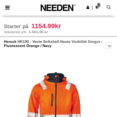
×
Needen-app
0
Last ned app
|
Bedre priser i appen!
1154.99kr
Starter på
1 581,40 kr
Veiledende pris
Herock
HK190 - Veste Softshell Haute Visibilité Gregor
-
Fluorescent Orange / Navy
Previous
Next