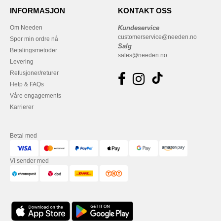
INFORMASJON
KONTAKT OSS
Om Needen
Kundeservice
customerservice@needen.no
Spor min ordre nå
Salg
Betalingsmetoder
sales@needen.no
Levering
Refusjoner/returer
Help & FAQs
Våre engagements
Karrierer
Betal med
Vi sender med