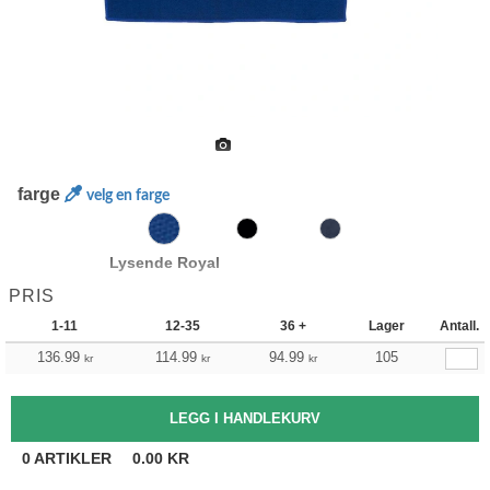
farge
velg en farge
Lysende Royal
PRIS
1-11
12-35
36 +
Lager
Antall.
136.99
114.99
94.99
105
kr
kr
kr
0
ARTIKLER
0.00
KR