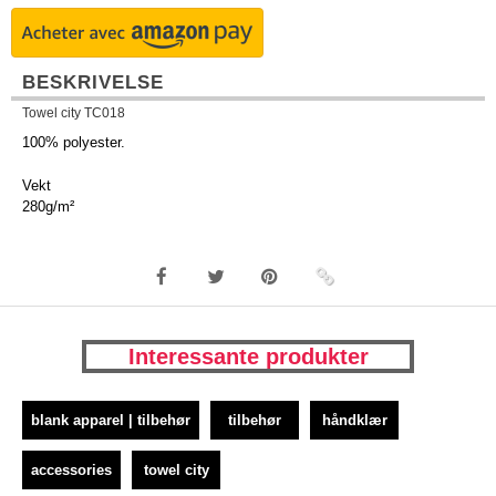
BESKRIVELSE
Towel city TC018
100% polyester.
Vekt
280g/m²
Interessante produkter
blank apparel | tilbehør
tilbehør
håndklær
accessories
towel city