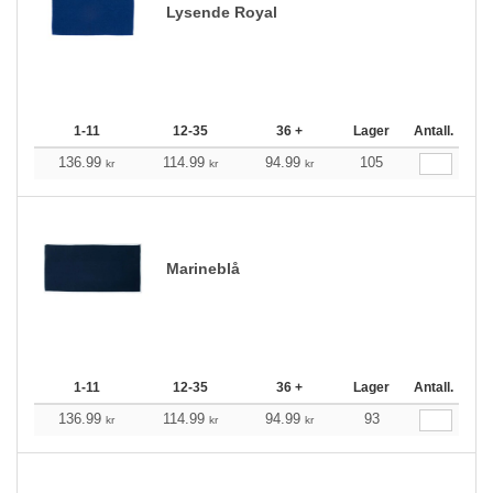
Lysende Royal
1-11
12-35
36 +
Lager
Antall.
136.99
114.99
94.99
105
kr
kr
kr
Marineblå
1-11
12-35
36 +
Lager
Antall.
136.99
114.99
94.99
93
kr
kr
kr