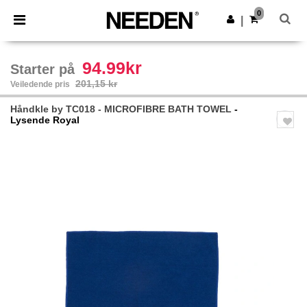
×
Needen-app
0
Last ned app
|
Bedre priser i appen!
94.99kr
Starter på
201,15 kr
Veiledende pris
Håndkle by TC018 - MICROFIBRE BATH TOWEL
-
Lysende Royal
Previous
Next