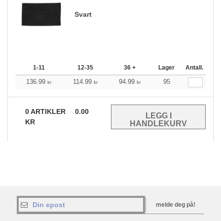
Svart
1-11
12-35
36 +
Lager
Antall.
136.99
114.99
94.99
95
kr
kr
kr
0
ARTIKLER
0.00
KR
melde deg på!