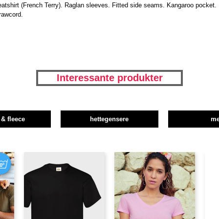
atshirt (French Terry). Raglan sleeves. Fitted side seams. Kangaroo pocket. 
drawcord.
Interessante produkter
 & fleece
hettegensere
m