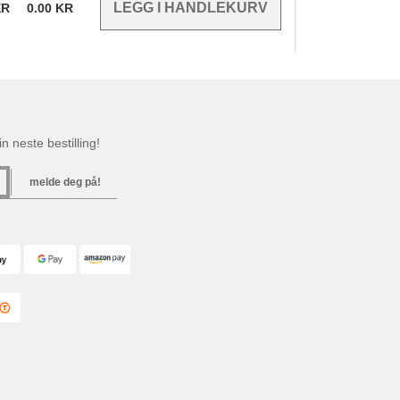
ER
0.00
KR
n neste bestilling!
melde deg på!