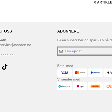
0
ARTIKL
T OSS
ABONNERE
vice
Bli en subscriber og spar -3% på di
service@needen.no
eeden.no
Betal med
Vi sender med