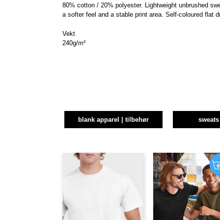
80% cotton / 20% polyester. Lightweight unbrushed swe
a softer feel and a stable print area. Self-coloured flat 
Vekt
240g/m²
blank apparel | tilbehør
sweats