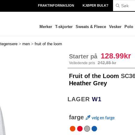
FRAKTINFORMASJON
KJØPER BULK?
Merker
T-skjorter
Sweats & Fleece
Vesker
Polo
>
>
ttegensere
men
fruit of the loom
128.99kr
Starter på
242,85 kr
Veiledende pris
Fruit of the Loom
SC36
Heather Grey
LAGER
W1
farge
velg en farge