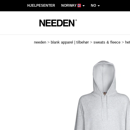
HJELPESENTER
NORWAY
NO
>
>
>
needen
blank apparel | tilbehør
sweats & fleece
he
Previous
Next