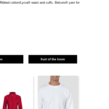
Ribbed cotton/Lycra® waist and cuffs. Belcoro® yarn for
en
fruit of the loom