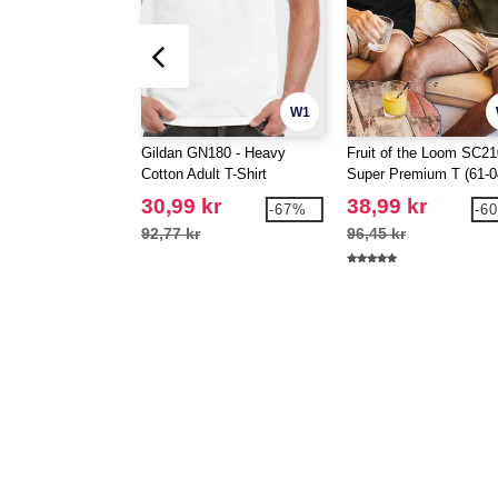
W1
Gildan GN180 - Heavy
Fruit of the Loom SC21
Cotton Adult T-Shirt
Super Premium T (61-0
30,99 kr
38,99 kr
-67%
-6
92,77 kr
96,45 kr