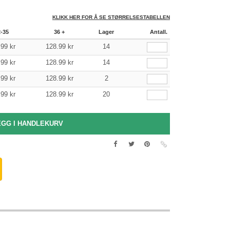
KLIKK HER FOR Å SE STØRRELSESTABELLEN
2-35
36 +
Lager
Antall.
.99
kr
128.99
kr
14
.99
kr
128.99
kr
14
.99
kr
128.99
kr
2
.99
kr
128.99
kr
20