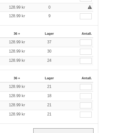
128.99
kr
0
128.99
kr
9
36 +
Lager
Antall.
128.99
kr
37
128.99
kr
30
128.99
kr
24
36 +
Lager
Antall.
128.99
kr
21
128.99
kr
18
128.99
kr
21
128.99
kr
21