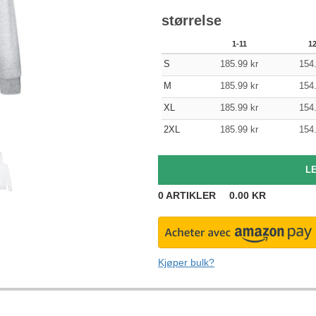
størrelse
1-11
1
S
185.99
kr
154
M
185.99
kr
154
XL
185.99
kr
154
2XL
185.99
kr
154
0
ARTIKLER
0.00
KR
Kjøper bulk?