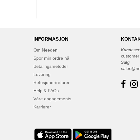
INFORMASJON
KONTAK
Om Needen
Kundeser
customer
Spor min ordre nå
Salg
Betalingsmetoder
sales@n
Levering
Refusjoner/returer
Help & FAQs
Våre engagements
Karrierer