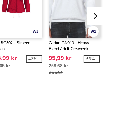
W1
W1
BC302 - Sirocco
Gildan GN910 - Heavy
Gildan GN940 - H
en
Blend Adult Crewneck
Blend Adult Hood
Sweatshirt
Sweatshirt
,99 kr
95,99 kr
138,99 kr
-42%
-63%
05 kr
258,68 kr
368,51 kr