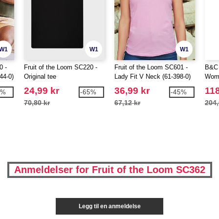
W1
W1
W1
0 -
Fruit of the Loom SC220 -
Fruit of the Loom SC601 -
B&C 
44-0)
Original tee
Lady Fit V Neck (61-398-0)
Wom
24,99 kr
36,99 kr
118
0%
-65%
-45%
70,80 kr
67,12 kr
204,
Anmeldelser for Fruit of the Loom SC362
Legg til en anmeldelse