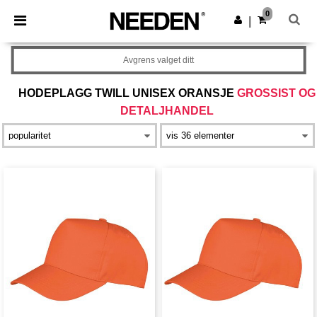
×
Needen-app
0
Last ned app
|
Bedre priser i appen!
Avgrens valget ditt
HODEPLAGG TWILL UNISEX ORANSJE
GROSSIST OG
DETALJHANDEL