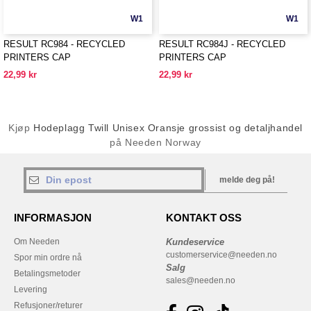
W1
W1
RESULT RC984 - RECYCLED
RESULT RC984J - RECYCLED
PRINTERS CAP
PRINTERS CAP
22,99 kr
22,99 kr
Kjøp
Hodeplagg Twill Unisex Oransje grossist og detaljhandel
på Needen Norway
melde deg på!
INFORMASJON
KONTAKT OSS
Om Needen
Kundeservice
customerservice@needen.no
Spor min ordre nå
Salg
Betalingsmetoder
sales@needen.no
Levering
Refusjoner/returer