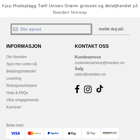
Kjøp
Hodeplagg Twill Unisex Grønn grossist og detaljhandel
på
Needen Norway
melde deg på!
INFORMASJON
KONTAKT OSS
Om Needen
Kundeservice
customerservice@needen.no
Spor min ordre nå
Salg
Betalingsmetoder
sales@needen.no
Levering
Refusjoner/returer
Help & FAQs
Våre engagements
Karrierer
Betal med