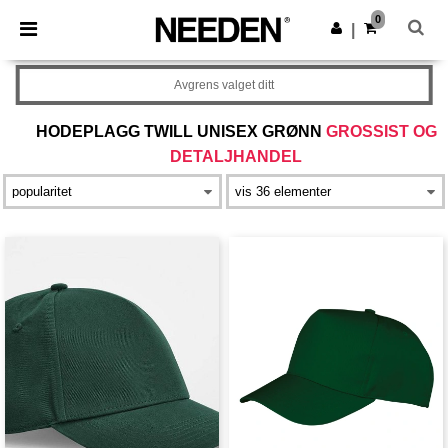
×
Needen-app
0
Last ned app
|
Bedre priser i appen!
Avgrens valget ditt
HODEPLAGG TWILL UNISEX GRØNN
GROSSIST OG
DETALJHANDEL