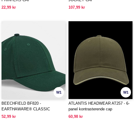
22,99 kr
107,99 kr
W1
W1
BEECHFIELD BF820 -
ATLANTIS HEADWEAR AT257 - 6-
EARTHAWARE® CLASSIC
panel kontrasterende cap
ORGANIC COTTON 6 PANEL CAP
52,99 kr
60,98 kr