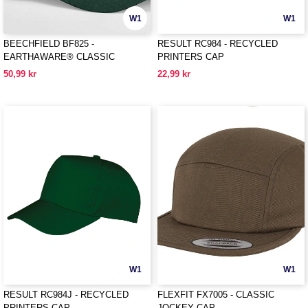
W1
W1
BEECHFIELD BF825 -
RESULT RC984 - RECYCLED
EARTHAWARE® CLASSIC
PRINTERS CAP
ORGANIC COTTON 5 PANEL CAP
50,99 kr
22,99 kr
W1
W1
RESULT RC984J - RECYCLED
FLEXFIT FX7005 - CLASSIC
PRINTERS CAP
JOCKEY CAP