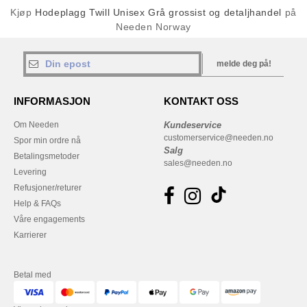
Kjøp
Hodeplagg Twill Unisex Grå grossist og detaljhandel
på
Needen Norway
melde deg på!
INFORMASJON
KONTAKT OSS
Om Needen
Kundeservice
customerservice@needen.no
Spor min ordre nå
Salg
Betalingsmetoder
sales@needen.no
Levering
Refusjoner/returer
Help & FAQs
Våre engagements
Karrierer
Betal med