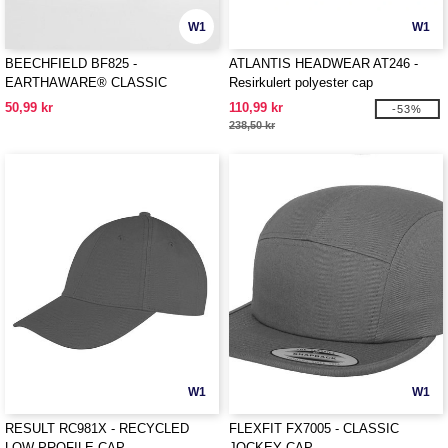
W1
W1
BEECHFIELD BF825 -
ATLANTIS HEADWEAR AT246 -
EARTHAWARE® CLASSIC
Resirkulert polyester cap
ORGANIC COTTON 5 PANEL CAP
50,99 kr
110,99 kr
-53%
238,50 kr
W1
W1
RESULT RC981X - RECYCLED
FLEXFIT FX7005 - CLASSIC
LOW PROFILE CAP
JOCKEY CAP