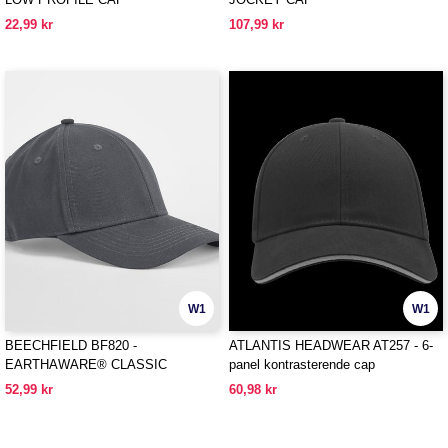
22,99 kr
107,99 kr
W1
W1
BEECHFIELD BF820 -
ATLANTIS HEADWEAR AT257 - 6-
EARTHAWARE® CLASSIC
panel kontrasterende cap
ORGANIC COTTON 6 PANEL CAP
52,99 kr
60,98 kr