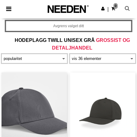
×
Needen-app
0
Last ned app
|
Bedre priser i appen!
Avgrens valget ditt
HODEPLAGG TWILL UNISEX GRÅ
GROSSIST OG
DETALJHANDEL