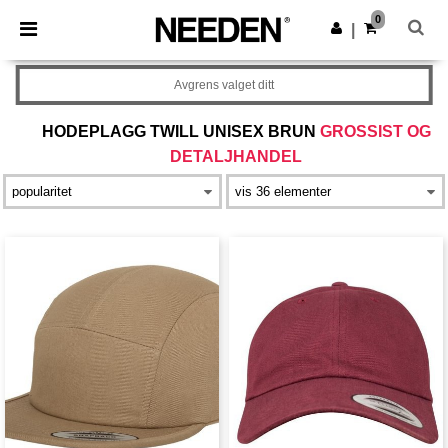
×
Needen-app
0
Last ned app
|
Bedre priser i appen!
Avgrens valget ditt
HODEPLAGG TWILL UNISEX BRUN
GROSSIST OG
DETALJHANDEL