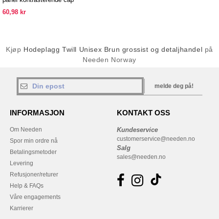
60,98 kr
Kjøp
Hodeplagg Twill Unisex Brun grossist og detaljhandel
på
Needen Norway
melde deg på!
INFORMASJON
KONTAKT OSS
Om Needen
Kundeservice
customerservice@needen.no
Spor min ordre nå
Salg
Betalingsmetoder
sales@needen.no
Levering
Refusjoner/returer
Help & FAQs
Våre engagements
Karrierer