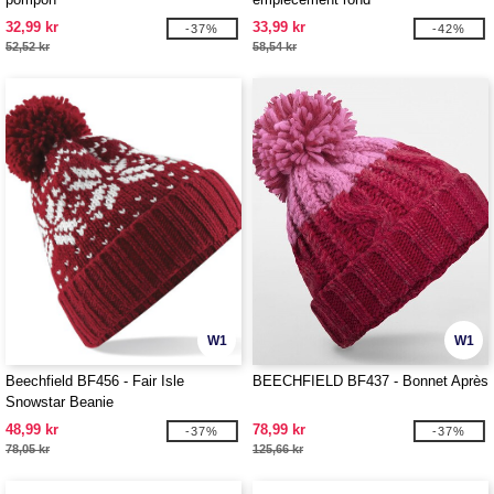
32,99 kr
33,99 kr
-37%
-42%
52,52 kr
58,54 kr
W1
W1
Beechfield BF456 - Fair Isle
BEECHFIELD BF437 - Bonnet Après
Snowstar Beanie
48,99 kr
78,99 kr
-37%
-37%
78,05 kr
125,66 kr