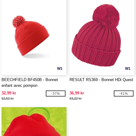
W1
W1
BEECHFIELD BF450B - Bonnet
RESULT RS369 - Bonnet HDi Quest
enfant avec pompon
32,99 kr
36,99 kr
-37%
-41%
52,52 kr
63,22 kr