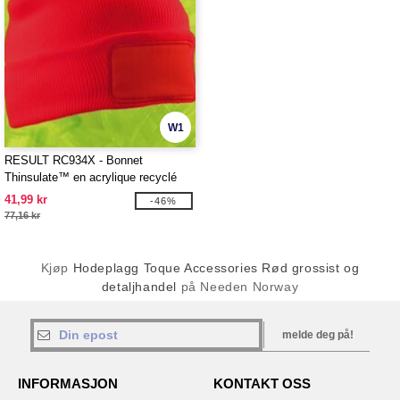
W1
RESULT RC934X - Bonnet
Thinsulate™ en acrylique recyclé
41,99 kr
-46%
77,16 kr
Kjøp
Hodeplagg Toque Accessories Rød grossist og
detaljhandel
på Needen Norway
melde deg på!
INFORMASJON
KONTAKT OSS