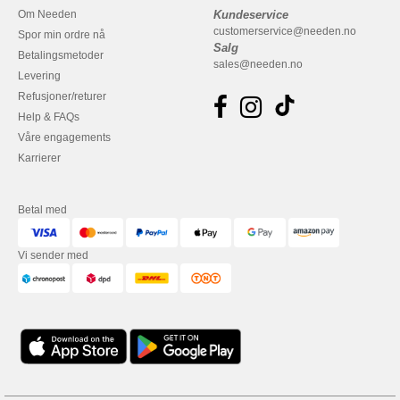
Om Needen
Kundeservice
customerservice@needen.no
Spor min ordre nå
Salg
Betalingsmetoder
sales@needen.no
Levering
Refusjoner/returer
Help & FAQs
Våre engagements
Karrierer
Betal med
Vi sender med