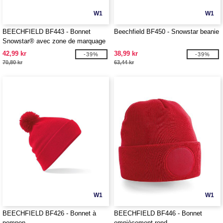
W1
W1
BEECHFIELD BF443 - Bonnet
Beechfield BF450 - Snowstar beanie
Snowstar® avec zone de marquage
42,99 kr
38,99 kr
-39%
-39%
70,80 kr
63,44 kr
W1
W1
BEECHFIELD BF426 - Bonnet à
BEECHFIELD BF446 - Bonnet
pompon
empiècement rond