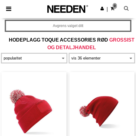
×
Needen-app
0
Last ned app
|
Bedre priser i appen!
Avgrens valget ditt
HODEPLAGG TOQUE ACCESSORIES RØD
GROSSIST
OG DETALJHANDEL