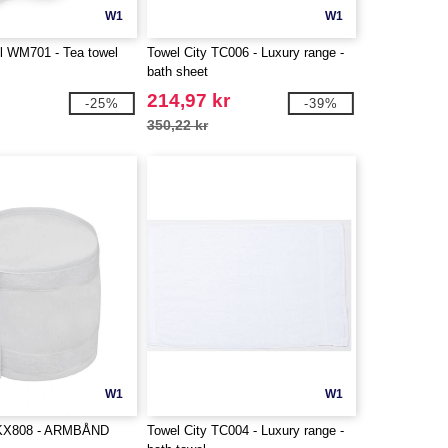
W1
W1
ll WM701 - Tea towel
Towel City TC006 - Luxury range -
bath sheet
214,97 kr
-25%
-39%
350,22 kr
W1
W1
X808 - ARMBÅND
Towel City TC004 - Luxury range -