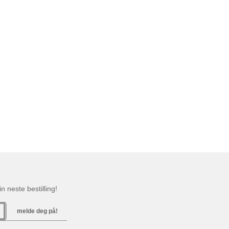
n neste bestilling!
melde deg på!