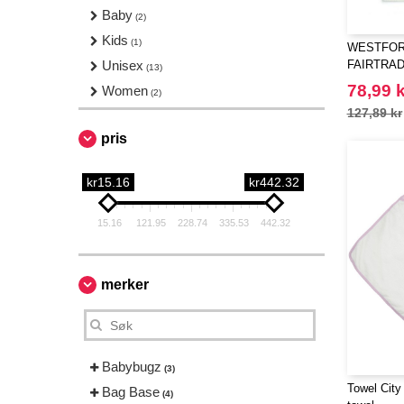
Baby
(2)
Kids
(1)
WESTFORD
Unisex
FAIRTRA
(13)
CRAFT A
78,99 k
Women
(2)
127,89 kr
pris
kr15.16
kr442.32
15.16
121.95
228.74
335.53
442.32
merker
Babybugz
(3)
Towel City
Bag Base
(4)