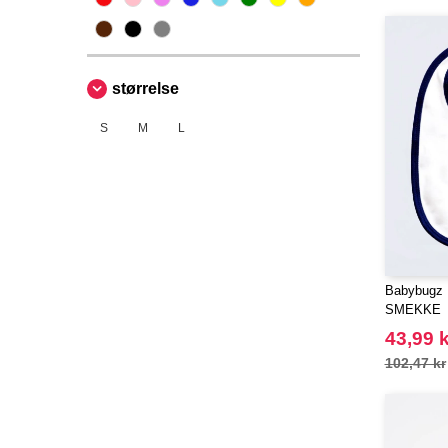
størrelse
S
M
L
Babybugz
SMEKKE
43,99 k
102,47 kr