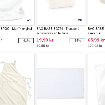
W1
W1
 BF900 - Morf™ original
BAG BASE BG724 - Trousse à
BAG BASE B
accessoires en feutrine
simili cuir
r
19,99 kr
65,99 kr
-41%
-35%
30,55 kr
100,02 kr