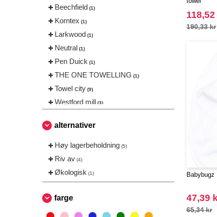
towel
Beechfield
(1)
118,52
Korntex
(1)
190,33 kr
Larkwood
(1)
Neutral
(1)
Pen Duick
(1)
THE ONE TOWELLING
(1)
Towel city
(9)
Westford mill
(3)
alternativer
Høy lagerbeholdning
(5)
Riv av
(4)
Økologisk
(1)
Babybugz 
47,39 k
farge
65,34 kr