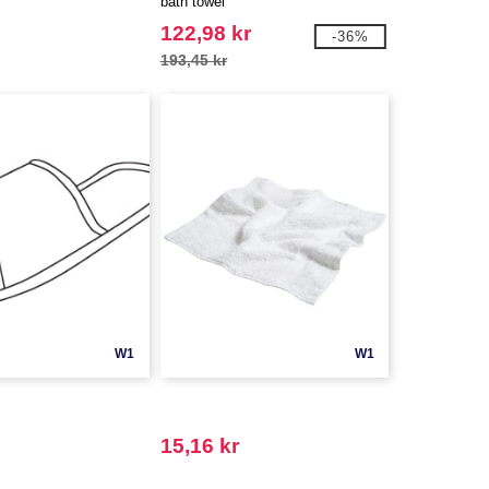
bath towel
122,98 kr
-36%
193,45 kr
W1
W1
15,16 kr