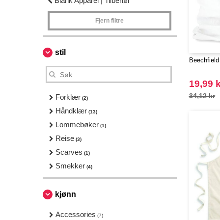
Blank Apparel | Tilbehør
Fjern filtre
stil
Beechfield
19,99 k
34,12 kr
Forklær
(2)
Håndklær
(13)
Lommebøker
(1)
Reise
(3)
Scarves
(1)
Smekker
(4)
kjønn
Accessories
(7)