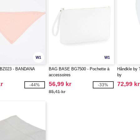
W1
W1
 BZ023 - BANDANA
BAG BASE BG7500 - Pochette à
Håndkle by 
accessoires
by
r
56,99 kr
72,99 kr
-44%
-33%
85,41 kr