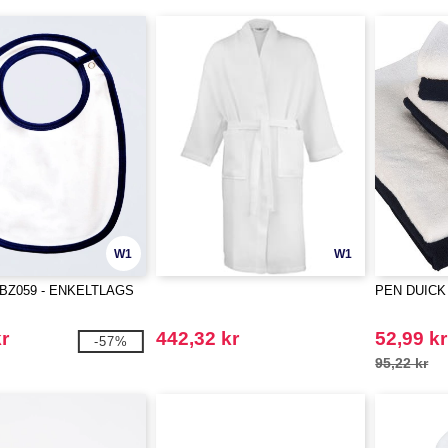
W1
W1
 BZ059 - ENKELTLAGS
PEN DUICK 
r
442,32 kr
52,99 kr
-57%
95,22 kr