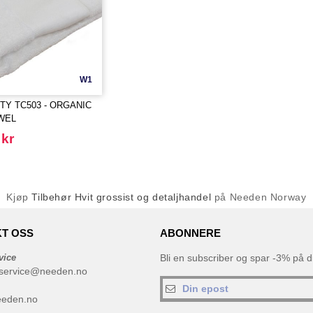
W1
TY TC503 - ORGANIC
WEL
 kr
Kjøp
Tilbehør Hvit grossist og detaljhandel
på Needen Norway
T OSS
ABONNERE
vice
Bli en subscriber og spar -3% på di
service@needen.no
eeden.no