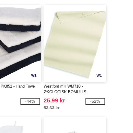
W1
W1
PK851 - Hand Towel
Westford mill WM710 -
ØKOLOGISK BOMULLS
KJØKKENHÅNDKLE
25,99 kr
-44%
-52%
53,63 kr