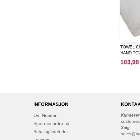
TOWEL CI
HAND TO
103,98
INFORMASJON
KONTAK
Om Needen
Kundeser
customer
Spor min ordre nå
Salg
Betalingsmetoder
sales@n
Levering