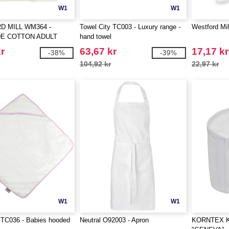
W1
W1
 MILL WM364 -
Towel City TC003 - Luxury range -
Westford Mi
DE COTTON ADULT
hand towel
PRON
r
63,67 kr
17,17 kr
-38%
-39%
104,92 kr
22,97 kr
W1
W1
 TC036 - Babies hooded
Neutral O92003 - Apron
KORNTEX K