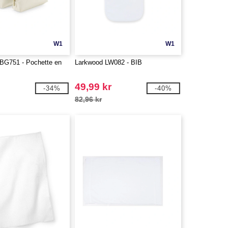
W1
W1
G751 - Pochette en
Larkwood LW082 - BIB
49,99 kr
-34%
-40%
82,96 kr