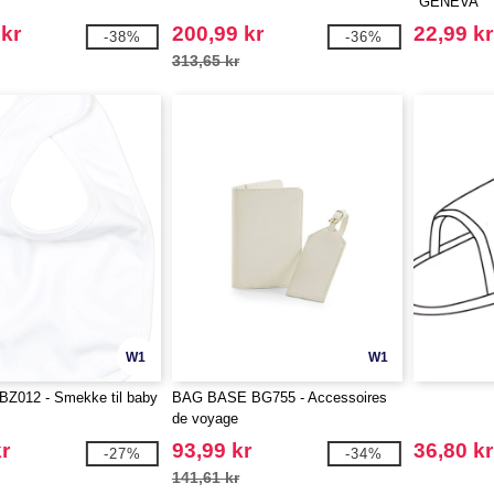
"GENEVA"
 kr
200,99 kr
22,99 kr
-38%
-36%
313,65 kr
W1
W1
BZ012 - Smekke til baby
BAG BASE BG755 - Accessoires
de voyage
r
93,99 kr
36,80 kr
-27%
-34%
141,61 kr