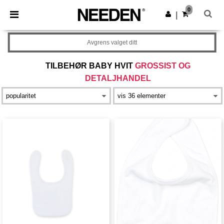
×
Needen-app
0
Last ned app
|
Bedre priser i appen!
Avgrens valget ditt
TILBEHØR BABY HVIT
GROSSIST OG
DETALJHANDEL