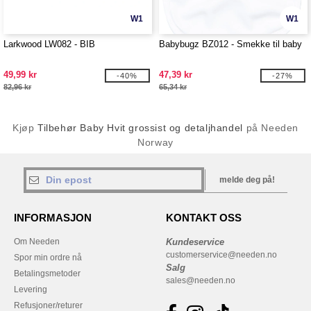
W1
W1
Larkwood LW082 - BIB
Babybugz BZ012 - Smekke til baby
49,99 kr
47,39 kr
-40%
-27%
82,96 kr
65,34 kr
Kjøp
Tilbehør Baby Hvit grossist og detaljhandel
på Needen
Norway
melde deg på!
INFORMASJON
KONTAKT OSS
Om Needen
Kundeservice
customerservice@needen.no
Spor min ordre nå
Salg
Betalingsmetoder
sales@needen.no
Levering
Refusjoner/returer