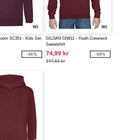
W1
W1
 Loom SC351 - Kids Set-
GILDAN GN911 - Youth Crewneck
Sweatshirt
74,99 kr
-46%
-49%
147,63 kr