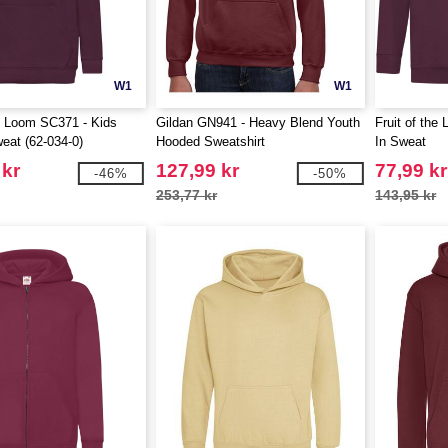
W1
W1
he Loom SC371 - Kids
Gildan GN941 - Heavy Blend Youth
Fruit of the
at (62-034-0)
Hooded Sweatshirt
In Sweat
 kr
127,99 kr
77,99 kr
-46%
-50%
253,77 kr
143,95 kr