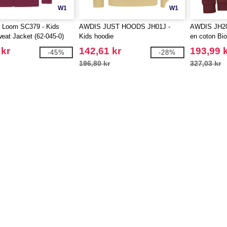
W1
W1
he Loom SC379 - Kids
AWDIS JUST HOODS JH01J -
AWDIS JH20
at Jacket (62-045-0)
Kids hoodie
en coton Bio
 kr
142,61 kr
193,99 
-45%
-28%
196,80 kr
327,03 kr