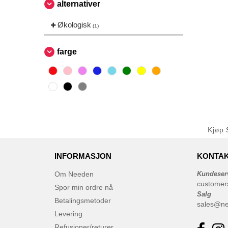
alternativer
Økologisk
(1)
farge
Kjøp
INFORMASJON
KONTAK
Om Needen
Kundeser
customer
Spor min ordre nå
Salg
Betalingsmetoder
sales@n
Levering
Refusjoner/returer