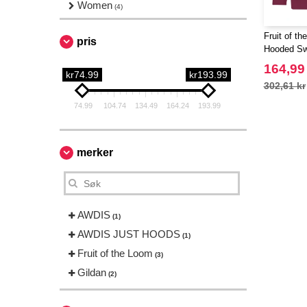
Women
(4)
Fruit of t
pris
Hooded Swe
164,99
kr74.99
kr193.99
302,61 kr
74.99
104.74
134.49
164.24
193.99
merker
AWDIS
(1)
AWDIS JUST HOODS
(1)
Fruit of the Loom
(3)
Gildan
(2)