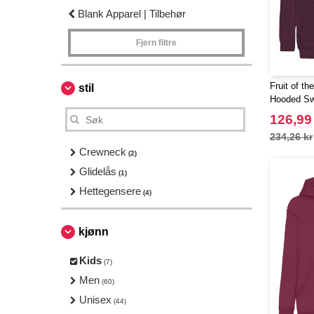
Blank Apparel | Tilbehør
Fjern filtre
Fruit of t
stil
Hooded Swe
126,99
234,26 kr
Crewneck
(2)
Glidelås
(1)
Hettegensere
(4)
kjønn
Kids
(7)
Men
(60)
Unisex
(44)