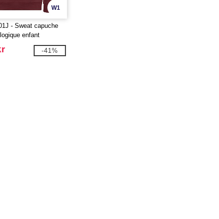
W1
1J - Sweat capuche
logique enfant
kr
-41%