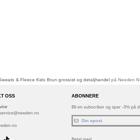
Sweats & Fleece Kids Brun grossist og detaljhandel
på Needen N
T OSS
ABONNERE
vice
Bli en subscriber og spar -3% på di
service@needen.no
eeden.no
Betal med