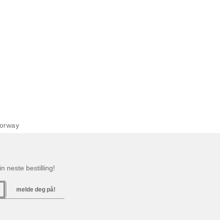
orway
n neste bestilling!
melde deg på!