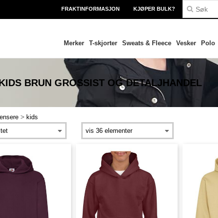
FRAKTINFORMASJON
KJØPER BULK?
Merker
T-skjorter
Sweats & Fleece
Vesker
Polo
KIDS BRUN
GROSSIST OG DETALJHANDEL
>
gensere
kids