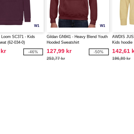
W1
W1
he Loom SC371 - Kids
Gildan GN941 - Heavy Blend Youth
AWDIS JUS
at (62-034-0)
Hooded Sweatshirt
Kids hoodie
 kr
127,99 kr
142,61 
-46%
-50%
253,77 kr
196,80 kr