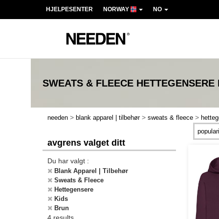
HJELPESENTER
NORWAY
NO
SWEATS & FLEECE HETTEGENSERE 
>
>
>
needen
blank apparel | tilbehør
sweats & fleece
hette
avgrens valget ditt
Du har valgt :
Blank Apparel | Tilbehør
Sweats & Fleece
Hettegensere
Kids
Brun
4 results.