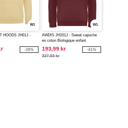
W1
W1
T HOODS JH01J -
AWDIS JH201J - Sweat capuche
en coton Biologique enfant
kr
193,99 kr
-28%
-41%
327,03 kr