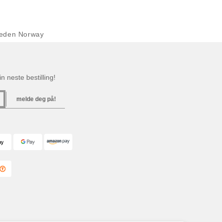
eden Norway
n neste bestilling!
melde deg på!