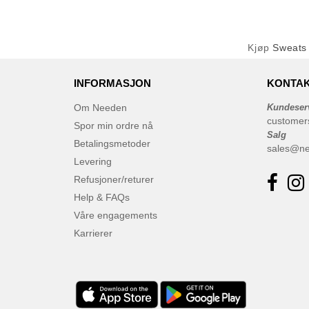
Kjøp
Sweats 
INFORMASJON
KONTAK
Om Needen
Kundeser
customer
Spor min ordre nå
Salg
Betalingsmetoder
sales@n
Levering
Refusjoner/returer
Help & FAQs
Våre engagements
Karrierer