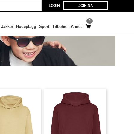
LOGIN
JOIN NÅ
0
Jakker
Hodeplagg
Sport
Tilbehør
Annet