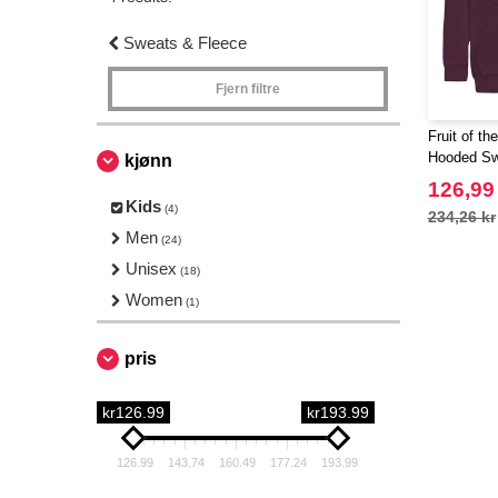
Sweats & Fleece
Fjern filtre
Fruit of t
Hooded Swe
kjønn
126,99
Kids
(4)
234,26 kr
Men
(24)
Unisex
(18)
Women
(1)
pris
kr126.99
kr193.99
126.99
143.74
160.49
177.24
193.99