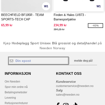
W1
W1
BEECHFIELD BF195R - TEAM
Finden & Hales LV873 -
SPORTS-TECH CAP
Barnesportjakke
65,99 kr
234,99 kr
-40%
394,15 kr
Kjøp
Hodeplagg Sport Unisex Blå grossist og detaljhandel
på
Needen Norway
melde deg på!
INFORMASJON
KONTAKT OSS
Om Needen
Kundeservice
customerservice@needen.no
Spor min ordre nå
Salg
Betalingsmetoder
sales@needen.no
Levering
Refusjoner/returer