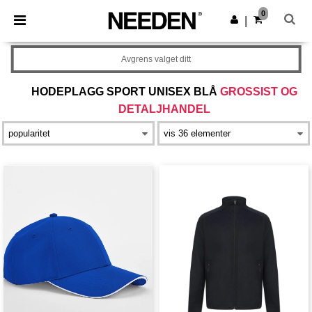
×
Needen-app
0
Last ned app
|
Bedre priser i appen!
Avgrens valget ditt
HODEPLAGG SPORT UNISEX BLÅ
GROSSIST OG
DETALJHANDEL