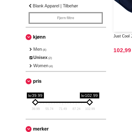
Blank Apparel | Tilbehør
Fjern filtre
Just Cool
kjønn
Men
102,99
(4)
Unisex
(2)
Women
(4)
pris
kr39.99
kr102.99
39.99
55.74
71.49
87.24
102.99
merker