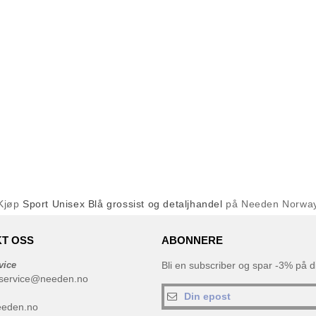
Kjøp
Sport Unisex Blå grossist og detaljhandel
på Needen Norwa
T OSS
ABONNERE
vice
Bli en subscriber og spar -3% på di
service@needen.no
eeden.no