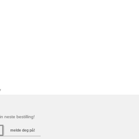
y
n neste bestilling!
melde deg på!