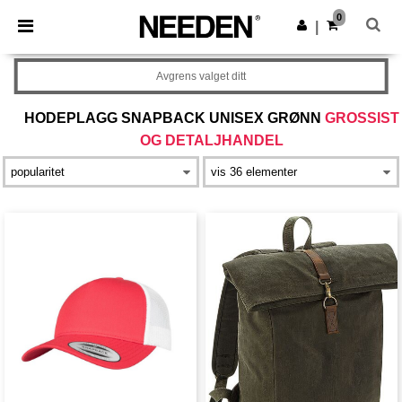
×
Needen-app
0
Last ned app
|
Bedre priser i appen!
Avgrens valget ditt
HODEPLAGG SNAPBACK UNISEX GRØNN
GROSSIST
OG DETALJHANDEL