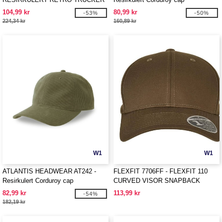
CAP 2-TONE
104,99 kr
80,99 kr
-53%
-50%
224,34 kr
160,89 kr
W1
W1
ATLANTIS HEADWEAR AT242 -
FLEXFIT 7706FF - FLEXFIT 110
Resirkulert Corduroy cap
CURVED VISOR SNAPBACK
82,99 kr
113,99 kr
-54%
182,19 kr