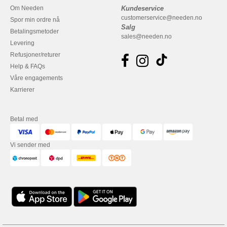
Om Needen
Kundeservice
customerservice@needen.no
Spor min ordre nå
Salg
Betalingsmetoder
sales@needen.no
Levering
Refusjoner/returer
Help & FAQs
Våre engagements
Karrierer
Betal med
Vi sender med