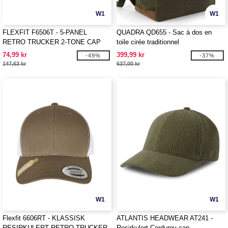
W1
W1
FLEXFIT F6506T - 5-PANEL
QUADRA QD655 - Sac à dos en
RETRO TRUCKER 2-TONE CAP
toile cirée traditionnel
74,99 kr
399,99 kr
-49%
-37%
147,63 kr
637,00 kr
W1
W1
Flexfit 6606RT - KLASSISK
ATLANTIS HEADWEAR AT241 -
RESIRKULERT RETRO TRUCKER
Resirkulert Corduroy cap