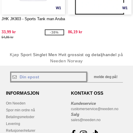
W1
W1
JHK JK903 - Sports Tank man Aruba
33,99 kr
86,19 kr
-38%
54,86 kr
Kjøp
Sport Singlet Men Hvit grossist og detaljhandel
på
Needen Norway
melde deg på!
INFORMASJON
KONTAKT OSS
Om Needen
Kundeservice
customerservice@needen.no
Spor min ordre nå
Salg
Betalingsmetoder
sales@needen.no
Levering
Refusjoner/returer