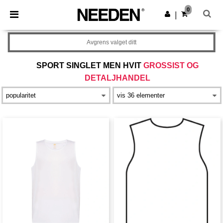
×
Needen-app
0
Last ned app
|
Bedre priser i appen!
Avgrens valget ditt
SPORT SINGLET MEN HVIT
GROSSIST OG
DETALJHANDEL