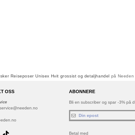
sker Reiseposer Unisex Hvit grossist og detaljhandel
på Needen
T OSS
ABONNERE
vice
Bli en subscriber og spar -3% på di
service@needen.no
eeden.no
Betal med