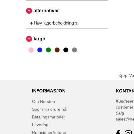
alternativer
Høy lagerbeholdning
(1)
farge
Kjøp
Ve
INFORMASJON
KONTAK
Om Needen
Kundeser
customer
Spor min ordre nå
Salg
Betalingsmetoder
sales@n
Levering
Refusjoner/returer