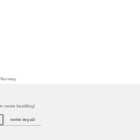
 Norway
n neste bestilling!
melde deg på!