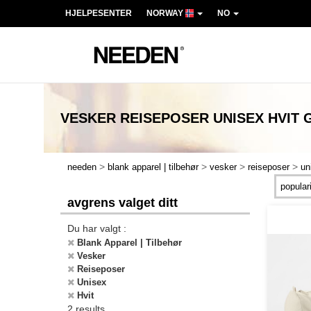
HJELPESENTER
NORWAY
NO
VESKER REISEPOSER UNISEX HVIT
>
>
>
>
needen
blank apparel | tilbehør
vesker
reiseposer
un
avgrens valget ditt
Du har valgt :
Blank Apparel | Tilbehør
Vesker
Reiseposer
Unisex
Hvit
2 results.