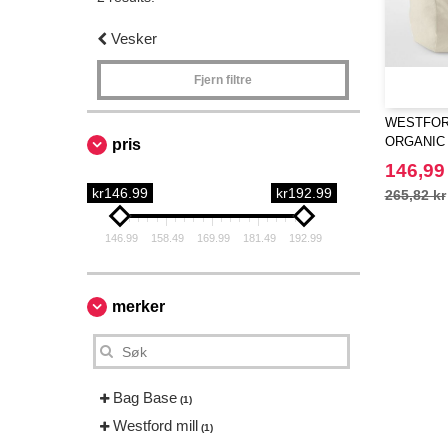
Vesker
Fjern filtre
WESTFORD
ORGANIC
pris
146,99
kr146.99
kr192.99
265,82 kr
146.99
158.49
169.99
181.49
192.99
merker
Bag Base
(1)
Westford mill
(1)