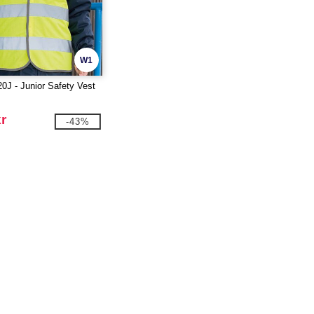
W1
0J - Junior Safety Vest
r
-43%