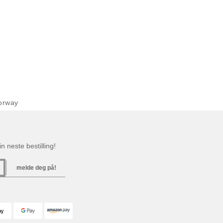
orway
n neste bestilling!
melde deg på!