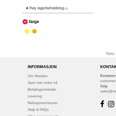
Høy lagerbeholdning
(1)
farge
Kjøp
INFORMASJON
KONTAK
Om Needen
Kundeser
customer
Spor min ordre nå
Salg
Betalingsmetoder
sales@n
Levering
Refusjoner/returer
Help & FAQs