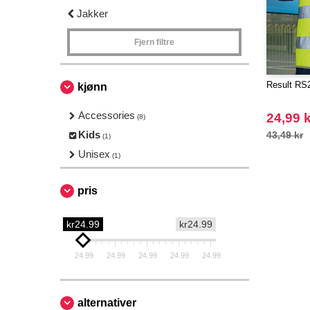
Jakker
Fjern filtre
Result RS2
kjønn
Accessories
24,99 k
(8)
Kids
43,49 kr
(1)
Unisex
(1)
pris
kr24.99
kr24.99
24.99
24.99
24.99
24.99
24.99
alternativer