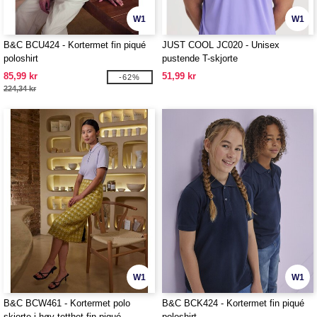
W1
W1
B&C BCU424 - Kortermet fin piqué
JUST COOL JC020 - Unisex
poloshirt
pustende T-skjorte
85,99 kr
51,99 kr
-62%
224,34 kr
W1
W1
B&C BCW461 - Kortermet polo
B&C BCK424 - Kortermet fin piqué
skjorte i høy tetthet fin piqué
poloshirt