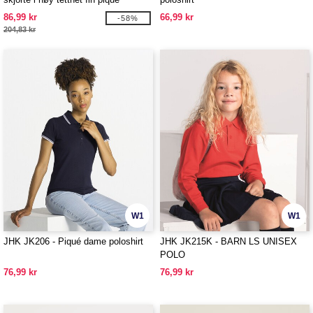
86,99 kr
66,99 kr
-58%
204,83 kr
W1
W1
JHK JK206 - Piqué dame poloshirt
JHK JK215K - BARN LS UNISEX
POLO
76,99 kr
76,99 kr