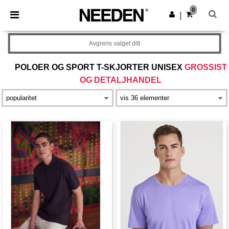
×
Needen-app
0
Last ned app
|
Bedre priser i appen!
Avgrens valget ditt
POLOER OG SPORT T-SKJORTER UNISEX
GROSSIST
OG DETALJHANDEL