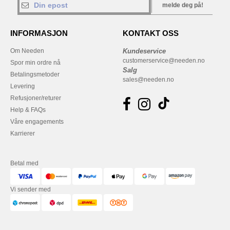
melde deg på!
INFORMASJON
KONTAKT OSS
Om Needen
Kundeservice
customerservice@needen.no
Spor min ordre nå
Salg
Betalingsmetoder
sales@needen.no
Levering
Refusjoner/returer
Help & FAQs
Våre engagements
Karrierer
Betal med
Vi sender med