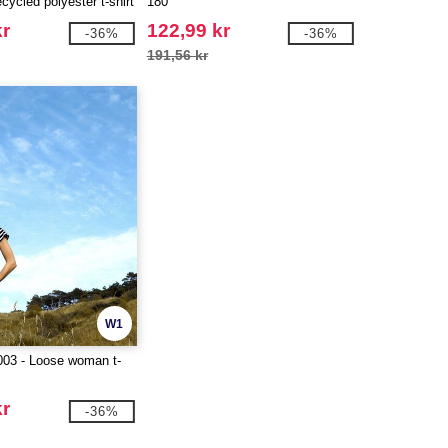
cycled polyester t-shirt
180
kr
122,99 kr
-36%
-36%
191,56 kr
W1
003 - Loose woman t-
kr
-36%