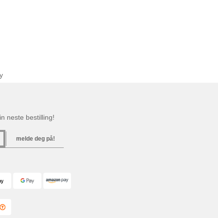
y
n neste bestilling!
melde deg på!