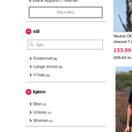
Blank Apparel | Tilbehør
Fjern filtre
stil
Neutral O6
sleeved T-s
133,99
208,62 kr
Kortermet
(9)
Lange ermer
(3)
V-hals
(1)
kjønn
Men
(6)
Unisex
(4)
Women
(9)