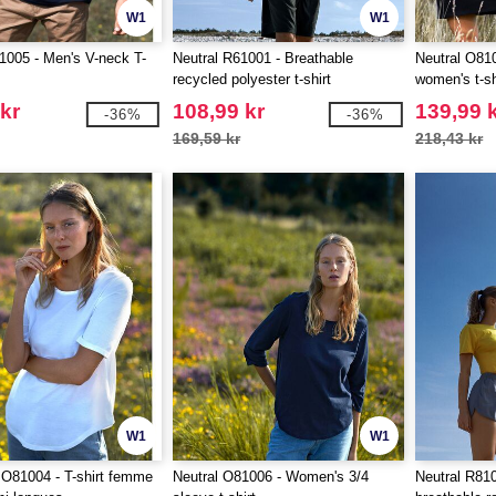
W1
W1
1005 - Men's V-neck T-
Neutral R61001 - Breathable
Neutral O810
recycled polyester t-shirt
women's t-sh
kr
108,99 kr
139,99 
-36%
-36%
169,59 kr
218,43 kr
W1
W1
81004 - T-shirt femme
Neutral O81006 - Women's 3/4
Neutral R81