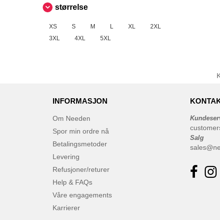
Result
(1)
størrelse
Russell
(10)
XS
S
M
L
XL
2XL
SF Men
(5)
3XL
4XL
5XL
SF Mini
(1)
SF Women
(2)
Sans Étiquette
(6)
Skinnifit
(7)
Spiro
INFORMASJON
(4)
KONTAK
Starworld
(10)
Om Needen
Kundeser
Stedman
customer
(1)
Spor min ordre nå
Salg
TIGER
(1)
Betalingsmetoder
sales@n
Tee Jays
(17)
Levering
Tombo
Refusjoner/returer
(3)
VELILLA
Help & FAQs
(3)
VESTI
Våre engagements
(5)
Karrierer