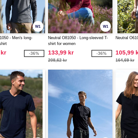
W1
W1
1050 - Men's long-
Neutral O81050 - Long-sleeved T-
Neutral O610
hirt
shirt for women
 kr
133,99 kr
105,99 
-36%
-36%
208,62 kr
164,69 kr