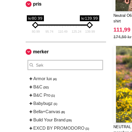
pris
Neutral O6
kr80.99
kr139.99
shirt
111,99 
80.99
95.74
110.49
125.24
139.99
174,50 kr
merker
Armor lux
(4)
B&C
(32)
B&C Pro
(1)
Babybugz
(1)
Bella+Canvas
(8)
Build Your Brand
(29)
NEUTRAL O
EXCD BY PROMODORO
(1)