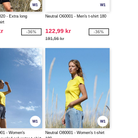
W1
W1
20 - Extra long
Neutral O60001 - Men's t-shirt 180
irt
kr
122,99 kr
-36%
-36%
191,56 kr
W1
W1
001 - Women's
Neutral O80001 - Women's t-shirt