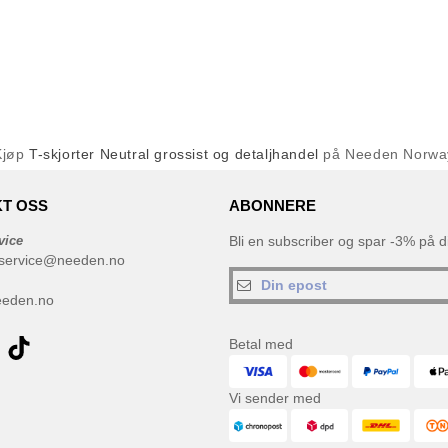
Kjøp
T-skjorter Neutral grossist og detaljhandel
på Needen Norwa
T OSS
ABONNERE
vice
Bli en subscriber og spar -3% på di
service@needen.no
eeden.no
Betal med
Vi sender med