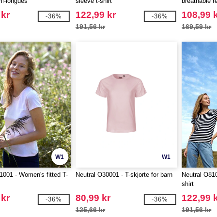
i-longues
sleeve t-shirt
breathable re
 kr
122,99 kr
108,99 
-36%
-36%
191,56 kr
169,59 kr
W1
W1
1001 - Women's fitted T-
Neutral O30001 - T-skjorte for barn
Neutral O81
shirt
 kr
80,99 kr
122,99 
-36%
-36%
125,66 kr
191,56 kr