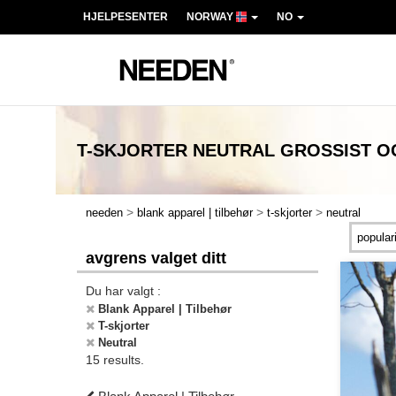
HJELPESENTER
NORWAY
NO
T-SKJORTER NEUTRAL
GROSSIST O
>
>
>
needen
blank apparel | tilbehør
t-skjorter
neutral
avgrens valget ditt
Du har valgt :
Blank Apparel | Tilbehør
T-skjorter
Neutral
15 results.