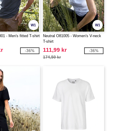
W1
W1
01 - Men's fitted T-shirt
Neutral O81005 - Women's V-neck
T-shirt
kr
111,99 kr
-36%
-36%
174,50 kr