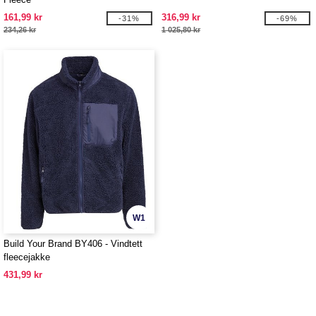
161,99 kr
316,99 kr
-31%
-69%
234,26 kr
1 025,80 kr
W1
Build Your Brand BY406 - Vindtett
fleecejakke
431,99 kr