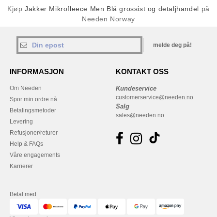
Kjøp
Jakker Mikrofleece Men Blå grossist og detaljhandel
på
Needen Norway
melde deg på!
INFORMASJON
KONTAKT OSS
Om Needen
Kundeservice
customerservice@needen.no
Spor min ordre nå
Salg
Betalingsmetoder
sales@needen.no
Levering
Refusjoner/returer
Help & FAQs
Våre engagements
Karrierer
Betal med