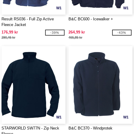
W1
W1
Result RS036 - Full Zip Active
B&C BC600 - Icewalker +
Fleece Jacket
176,99 kr
264,99 kr
-39%
-43%
290,46 kr
465,85 kr
W1
W1
STARWORLD SW77N - Zip Neck
B&C BC370 - Windprotek
Fleece