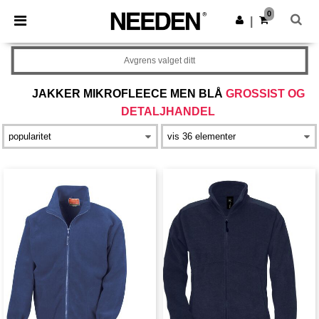
×
Needen-app
0
Last ned app
|
Bedre priser i appen!
Avgrens valget ditt
JAKKER MIKROFLEECE MEN BLÅ
GROSSIST OG
DETALJHANDEL