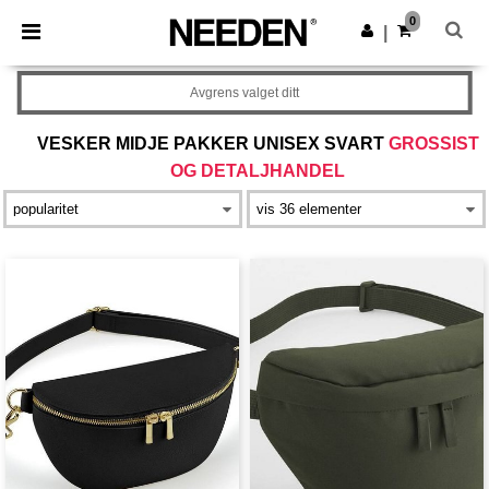
×
Needen-app
0
Last ned app
|
Bedre priser i appen!
Avgrens valget ditt
VESKER MIDJE PAKKER UNISEX SVART
GROSSIST
OG DETALJHANDEL