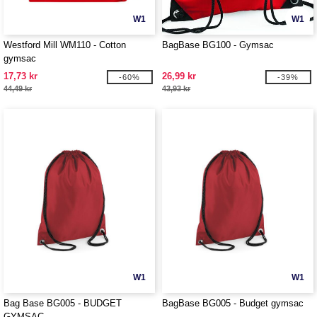
W1
W1
Westford Mill WM110 - Cotton
BagBase BG100 - Gymsac
gymsac
17,73 kr
26,99 kr
-60%
-39%
44,49 kr
43,93 kr
W1
W1
Bag Base BG005 - BUDGET
BagBase BG005 - Budget gymsac
GYMSAC