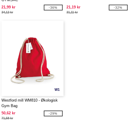
21,99 kr
21,19 kr
-36%
-32%
34,12 kr
31,11 kr
W1
Westford mill WM810 - Økologisk
Gym Bag
50,62 kr
-29%
71,58 kr