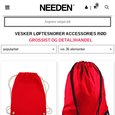
×
Needen-app
0
Last ned app
|
Bedre priser i appen!
Avgrens valget ditt
VESKER LØFTESNORER ACCESSORIES RØD
GROSSIST OG DETALJHANDEL