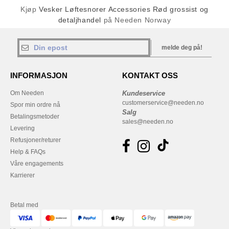
Kjøp
Vesker Løftesnorer Accessories Rød grossist og
detaljhandel
på Needen Norway
melde deg på!
INFORMASJON
KONTAKT OSS
Om Needen
Kundeservice
customerservice@needen.no
Spor min ordre nå
Salg
Betalingsmetoder
sales@needen.no
Levering
Refusjoner/returer
Help & FAQs
Våre engagements
Karrierer
Betal med