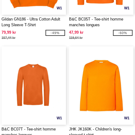
W1
W1
Gildan GN186 - Ultra Cotton Adult
B&C BC05T - Tee-shirt homme
Long Sleeve T-Shirt
manches longues
79,99 kr
47,99 kr
-49%
-60%
157,44 kr
119,64 kr
W1
W1
B&C BC07T - Tee-shirt homme
JHK JK160K - Children's long-
manches longues
sleeved t-shirt