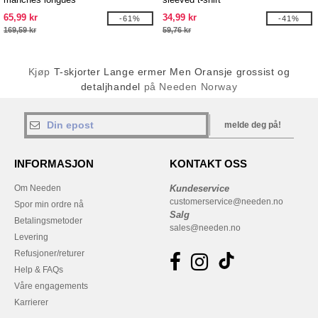
65,99 kr
34,99 kr
-61%
-41%
169,59 kr
59,76 kr
Kjøp
T-skjorter Lange ermer Men Oransje grossist og
detaljhandel
på Needen Norway
melde deg på!
INFORMASJON
KONTAKT OSS
Om Needen
Kundeservice
customerservice@needen.no
Spor min ordre nå
Salg
Betalingsmetoder
sales@needen.no
Levering
Refusjoner/returer
Help & FAQs
Våre engagements
Karrierer