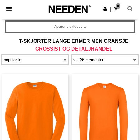
×
Needen-app
0
Last ned app
|
Bedre priser i appen!
Avgrens valget ditt
T-SKJORTER LANGE ERMER MEN ORANSJE
GROSSIST OG DETALJHANDEL