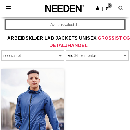
×
Needen-app
0
Last ned app
|
Bedre priser i appen!
Avgrens valget ditt
ARBEIDSKLÆR LAB JACKETS UNISEX
GROSSIST OG
DETALJHANDEL