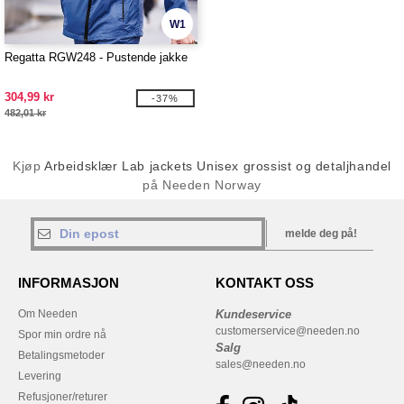
W1
Regatta RGW248 - Pustende jakke
304,99 kr
-37%
482,01 kr
Kjøp
Arbeidsklær Lab jackets Unisex grossist og detaljhandel
på Needen Norway
melde deg på!
INFORMASJON
KONTAKT OSS
Om Needen
Kundeservice
customerservice@needen.no
Spor min ordre nå
Salg
Betalingsmetoder
sales@needen.no
Levering
Refusjoner/returer