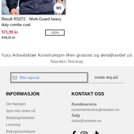
W1
Result RS072 - Work-Guard heavy
duty combo coat
571,99 kr
-40%
949,31 kr
Kjøp
Arbeidsklær Konstruksjon Men grossist og detaljhandel
på
Needen Norway
melde deg på!
INFORMASJON
KONTAKT OSS
Om Needen
Kundeservice
customerservice@needen.no
Spor min ordre nå
Salg
Betalingsmetoder
sales@needen.no
Levering
Refusjoner/returer