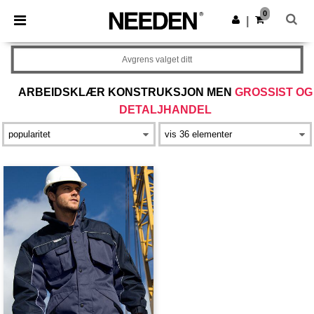
×
Needen-app
0
Last ned app
|
Bedre priser i appen!
Avgrens valget ditt
ARBEIDSKLÆR KONSTRUKSJON MEN
GROSSIST OG
DETALJHANDEL