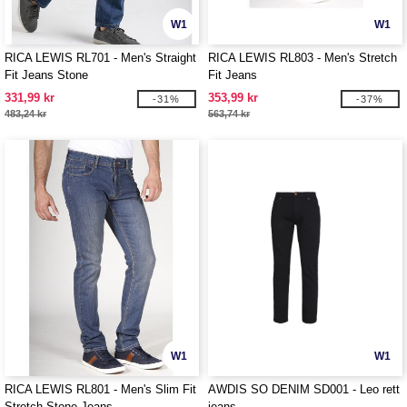
W1
W1
RICA LEWIS RL701 - Men's Straight
RICA LEWIS RL803 - Men's Stretch
Fit Jeans Stone
Fit Jeans
331,99 kr
353,99 kr
-31%
-37%
483,24 kr
563,74 kr
W1
W1
RICA LEWIS RL801 - Men's Slim Fit
AWDIS SO DENIM SD001 - Leo rett
Stretch Stone Jeans
jeans