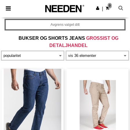
×
Needen-app
0
Last ned app
|
Bedre priser i appen!
Avgrens valget ditt
BUKSER OG SHORTS JEANS
GROSSIST OG
DETALJHANDEL