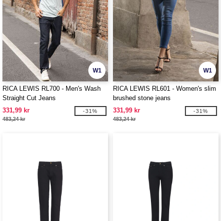
W1
W1
RICA LEWIS RL700 - Men's Wash
RICA LEWIS RL601 - Women's slim
Straight Cut Jeans
brushed stone jeans
331,99 kr
331,99 kr
-31%
-31%
483,24 kr
483,24 kr