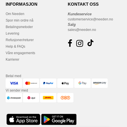
INFORMASJON
KONTAKT OSS
Om Needen
Kundeservice
customerservice@needen.no
Spor min ordre nå
Salg
Betalingsmetoder
sales@needen.no
Levering
Refusjoner/returer
Help & FAQs
Våre engagements
Karrierer
Betal med
Vi sender med