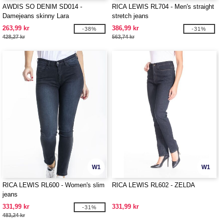
AWDIS SO DENIM SD014 -
RICA LEWIS RL704 - Men's straight
Damejeans skinny Lara
stretch jeans
263,99 kr
386,99 kr
-38%
-31%
428,27 kr
563,74 kr
W1
W1
RICA LEWIS RL600 - Women's slim
RICA LEWIS RL602 - ZELDA
jeans
331,99 kr
331,99 kr
-31%
483,24 kr