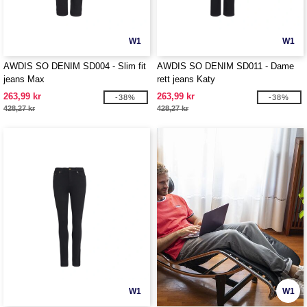
W1
W1
AWDIS SO DENIM SD004 - Slim fit
AWDIS SO DENIM SD011 - Dame
jeans Max
rett jeans Katy
263,99 kr
263,99 kr
-38%
-38%
428,27 kr
428,27 kr
W1
W1