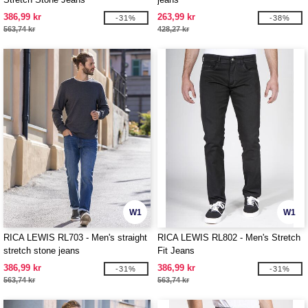
386,99 kr
263,99 kr
-31%
-38%
563,74 kr
428,27 kr
W1
W1
RICA LEWIS RL703 - Men's straight
RICA LEWIS RL802 - Men's Stretch
stretch stone jeans
Fit Jeans
386,99 kr
386,99 kr
-31%
-31%
563,74 kr
563,74 kr