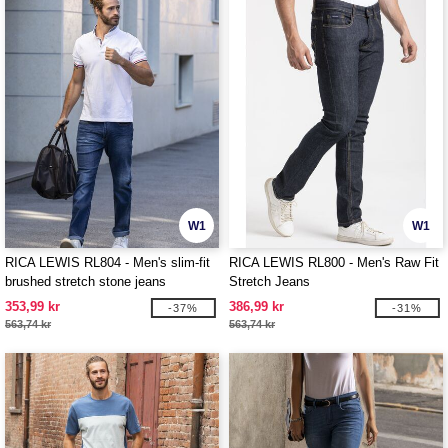
W1
W1
RICA LEWIS RL804 - Men's slim-fit
RICA LEWIS RL800 - Men's Raw Fit
brushed stretch stone jeans
Stretch Jeans
353,99 kr
386,99 kr
-37%
-31%
563,74 kr
563,74 kr