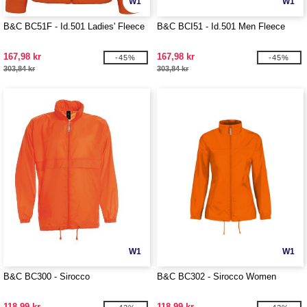
W1
W1
B&C BC51F - Id.501 Ladies' Fleece
B&C BCI51 - Id.501 Men Fleece
167,98 kr
167,98 kr
-45%
-45%
303,84 kr
303,84 kr
W1
W1
B&C BC300 - Sirocco
B&C BC302 - Sirocco Women
118,99 kr
118,99 kr