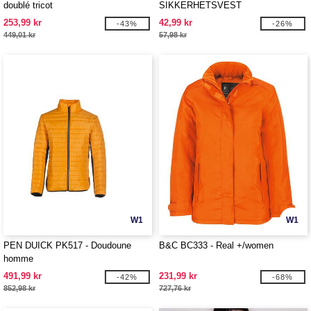
doublé tricot
SIKKERHETSVEST
253,99 kr
42,99 kr
-43%
-26%
449,01 kr
57,98 kr
W1
W1
PEN DUICK PK517 - Doudoune
B&C BC333 - Real +/women
homme
491,99 kr
231,99 kr
-42%
-68%
852,98 kr
727,76 kr