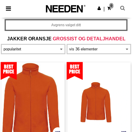
×
Needen-app
0
Last ned app
|
Bedre priser i appen!
Avgrens valget ditt
JAKKER ORANSJE
GROSSIST OG DETALJHANDEL