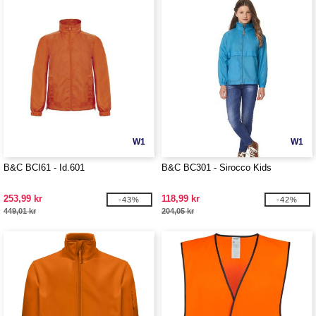
W1
W1
B&C BCI61 - Id.601
B&C BC301 - Sirocco Kids
253,99 kr
118,99 kr
-43%
-42%
449,01 kr
204,05 kr