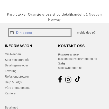
Kjøp
Jakker Oransje grossist og detaljhandel
på Needen
Norway
melde deg på!
INFORMASJON
KONTAKT OSS
Om Needen
Kundeservice
customerservice@needen.no
Spor min ordre nå
Salg
Betalingsmetoder
sales@needen.no
Levering
Refusjoner/returer
Help & FAQs
Våre engagements
Karrierer
Betal med