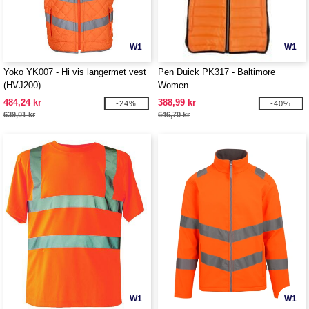
W1
W1
Yoko YK007 - Hi vis langermet vest
Pen Duick PK317 - Baltimore
(HVJ200)
Women
484,24 kr
388,99 kr
-24%
-40%
639,01 kr
646,70 kr
W1
W1