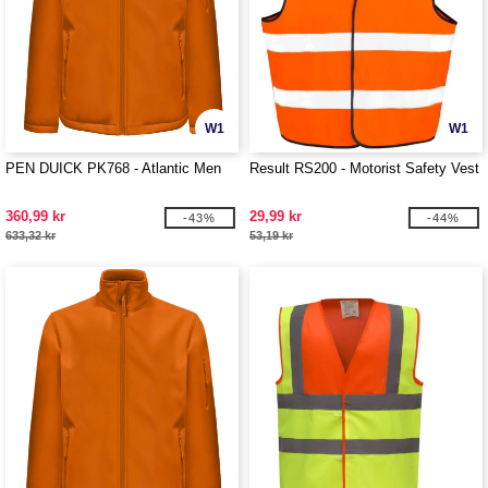
W1
W1
PEN DUICK PK768 - Atlantic Men
Result RS200 - Motorist Safety Vest
360,99 kr
29,99 kr
-43%
-44%
633,32 kr
53,19 kr