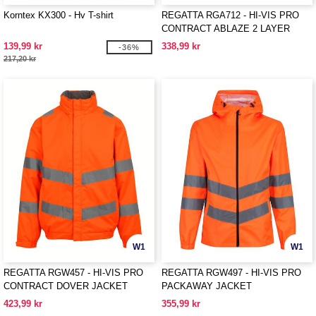
Korntex KX300 - Hv T-shirt
REGATTA RGA712 - HI-VIS PRO
CONTRACT ABLAZE 2 LAYER
SOFTSHELL JACKET (CLASS 3)
139,99 kr
338,99 kr
-36%
217,20 kr
W1
W1
REGATTA RGW457 - HI-VIS PRO
REGATTA RGW497 - HI-VIS PRO
CONTRACT DOVER JACKET
PACKAWAY JACKET
423,99 kr
355,99 kr