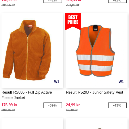
-42%
-42%
204,05 kr
204,05 kr
W1
W1
Result RS036 - Full Zip Active
Result RS20J - Junior Safety Vest
Fleece Jacket
176,99 kr
24,99 kr
-39%
-43%
290,46 kr
43,49 kr