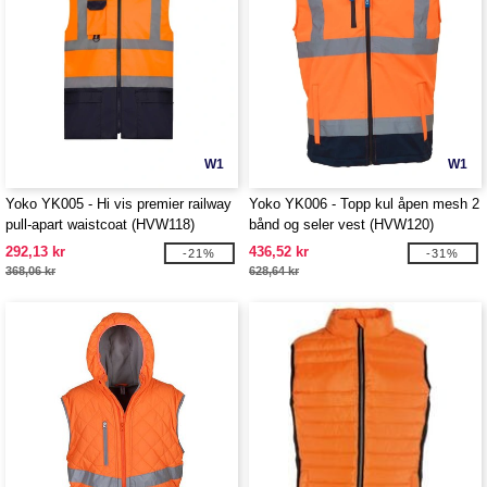
W1
W1
Yoko YK005 - Hi vis premier railway
Yoko YK006 - Topp kul åpen mesh 2
pull-apart waistcoat (HVW118)
bånd og seler vest (HVW120)
292,13 kr
436,52 kr
-21%
-31%
368,06 kr
628,64 kr