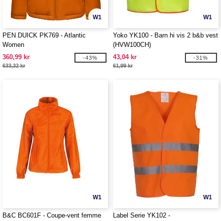
W1
W1
PEN DUICK PK769 - Atlantic
Yoko YK100 - Barn hi vis 2 b&b vest
Women
(HVW100CH)
360,99 kr
43,04 kr
-43%
-31%
633,32 kr
61,99 kr
W1
W1
B&C BC601F - Coupe-vent femme
Label Serie YK102 -