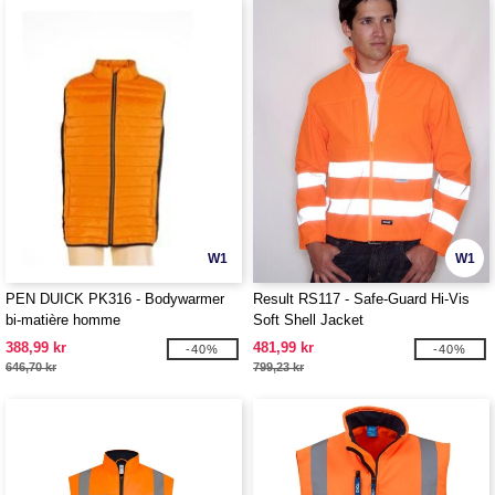
W1
W1
PEN DUICK PK316 - Bodywarmer
Result RS117 - Safe-Guard Hi-Vis
bi-matière homme
Soft Shell Jacket
388,99 kr
481,99 kr
-40%
-40%
646,70 kr
799,23 kr