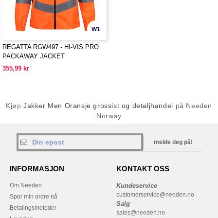
W1
REGATTA RGW497 - HI-VIS PRO
PACKAWAY JACKET
355,99 kr
Kjøp
Jakker Men Oransje grossist og detaljhandel
på Needen
Norway
melde deg på!
INFORMASJON
KONTAKT OSS
Om Needen
Kundeservice
customerservice@needen.no
Spor min ordre nå
Salg
Betalingsmetoder
sales@needen.no