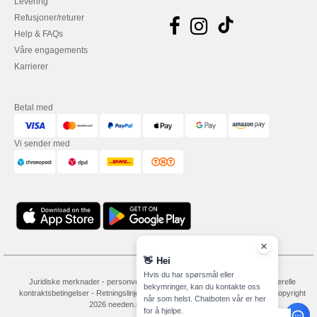
Levering
Refusjoner/returer
Help & FAQs
Våre engagements
Karrierer
Betal med
Vi sender med
👋
Hei
Hvis du har spørsmål eller
Juridiske merknader
-
personvernerklæring
-
Vilkår og betingelser
-
Generelle
bekymringer, kan du kontakte oss
kontraktsbetingelser
-
Retningslinjer for informasjonskapsler
-
Site Map
Copyright
når som helst. Chatboten vår er her
2026 needen.no - Alle rettigheter forbeholdt
for å hjelpe.