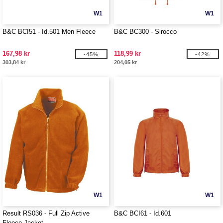
W1
W1
B&C BCI51 - Id.501 Men Fleece
B&C BC300 - Sirocco
167,98 kr
118,99 kr
-45%
-42%
303,84 kr
204,05 kr
W1
W1
Result RS036 - Full Zip Active
B&C BCI61 - Id.601
Fleece Jacket