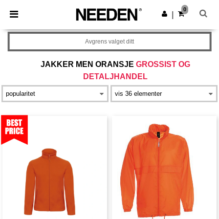
×
Needen-app
0
Last ned app
|
Bedre priser i appen!
Avgrens valget ditt
JAKKER MEN ORANSJE
GROSSIST OG
DETALJHANDEL