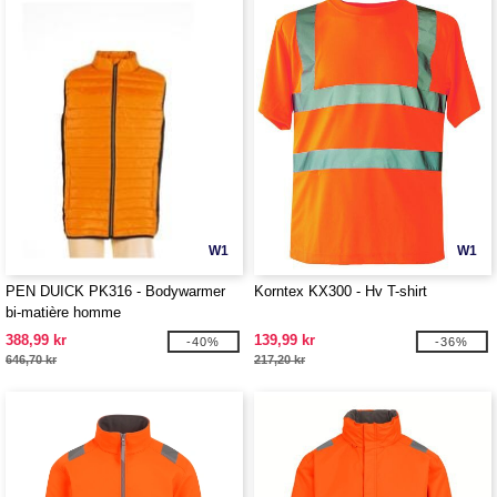
W1
W1
PEN DUICK PK316 - Bodywarmer
Korntex KX300 - Hv T-shirt
bi-matière homme
388,99 kr
139,99 kr
-40%
-36%
646,70 kr
217,20 kr