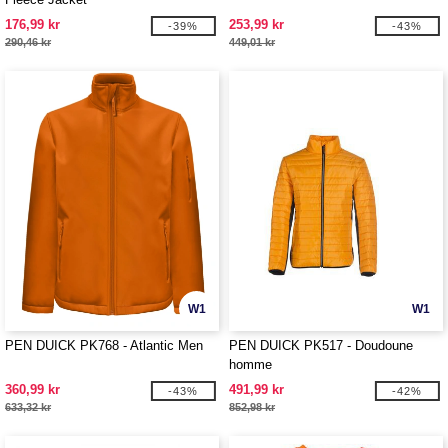
176,99 kr
253,99 kr
-39%
-43%
290,46 kr
449,01 kr
W1
W1
PEN DUICK PK768 - Atlantic Men
PEN DUICK PK517 - Doudoune
homme
360,99 kr
491,99 kr
-43%
-42%
633,32 kr
852,98 kr