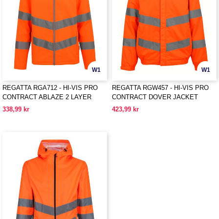
W1
W1
REGATTA RGA712 - HI-VIS PRO
REGATTA RGW457 - HI-VIS PRO
CONTRACT ABLAZE 2 LAYER
CONTRACT DOVER JACKET
SOFTSHELL JACKET (CLASS 3)
338,99 kr
423,99 kr