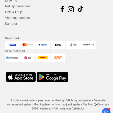
Levering
Refusjoner/returer
Help & FAQs
Våre engagements
Karrierer
Betal med
Vi sender med
Juridiske merknader
-
personvernerklæring
-
Vilkår og betingelser
-
Generelle
kontraktsbetingelser
-
Retningslinjer for informasjonskapsler
-
Site Map
Copyright
2026 needen.no - Alle rettigheter forbeholdt