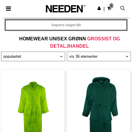
×
Needen-app
0
Last ned app
|
Bedre priser i appen!
Avgrens valget ditt
HOMEWEAR UNISEX GRØNN
GROSSIST OG
DETALJHANDEL