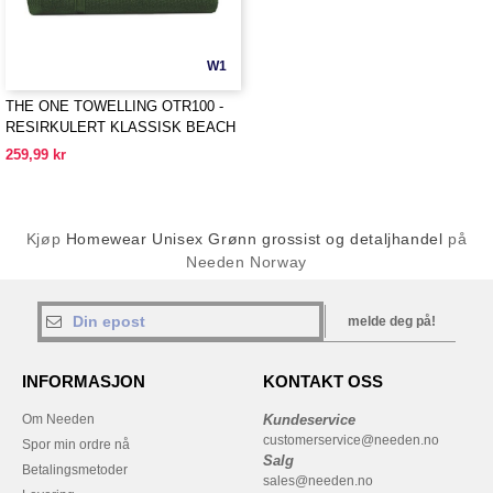
W1
THE ONE TOWELLING OTR100 -
RESIRKULERT KLASSISK BEACH
TOWEL
259,99 kr
Kjøp
Homewear Unisex Grønn grossist og detaljhandel
på
Needen Norway
melde deg på!
INFORMASJON
KONTAKT OSS
Om Needen
Kundeservice
customerservice@needen.no
Spor min ordre nå
Salg
Betalingsmetoder
sales@needen.no