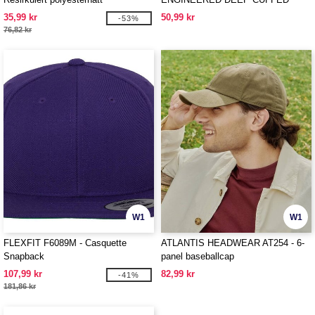
BEANIE
35,99 kr
50,99 kr
-53%
76,82 kr
W1
W1
FLEXFIT F6089M - Casquette
ATLANTIS HEADWEAR AT254 - 6-
Snapback
panel baseballcap
107,99 kr
82,99 kr
-41%
181,86 kr