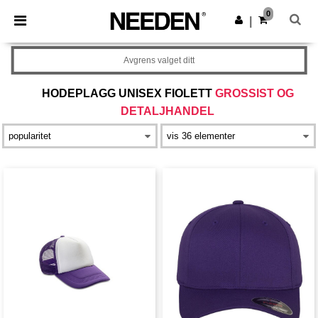
×
Needen-app
0
Last ned app
|
Bedre priser i appen!
Avgrens valget ditt
HODEPLAGG UNISEX FIOLETT
GROSSIST OG
DETALJHANDEL