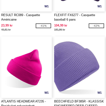
W1
W1
RESULT RC089 - Casquette
FLEXFIT FX6277 - Casquette
Américaine
baseball 6 pans
23,99 kr
104,99 kr
-41%
-42%
40,81 kr
181,86 kr
W1
W1
ATLANTIS HEADWEAR AT235 -
BEECHFIELD BF385R - KLASSISK
Resirkulert polyesterhatt
ENGINEERED DEEP CUFFED