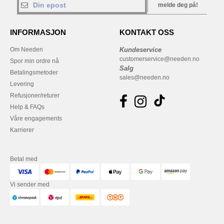
melde deg på!
INFORMASJON
KONTAKT OSS
Om Needen
Kundeservice
customerservice@needen.no
Spor min ordre nå
Salg
Betalingsmetoder
sales@needen.no
Levering
Refusjoner/returer
Help & FAQs
Våre engagements
Karrierer
Betal med
Vi sender med