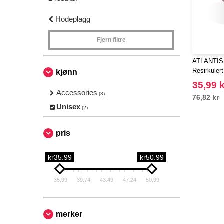
Hodeplagg
Fjern filtre
ATLANTIS
Resirkulert
kjønn
35,99 k
Accessories
(3)
76,82 kr
Unisex
(2)
pris
kr35.99
kr50.99
35.99
39.74
43.49
47.24
50.99
merker