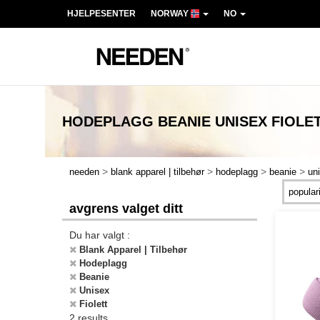
HJELPESENTER
NORWAY
NO
HODEPLAGG BEANIE UNISEX FIOLE
>
>
>
>
needen
blank apparel | tilbehør
hodeplagg
beanie
un
avgrens valget ditt
Du har valgt :
Blank Apparel | Tilbehør
Hodeplagg
Beanie
Unisex
Fiolett
2 results.