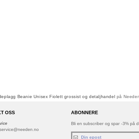
eplagg Beanie Unisex Fiolett grossist og detaljhandel
på Neede
T OSS
ABONNERE
vice
Bli en subscriber og spar -3% på di
service@needen.no