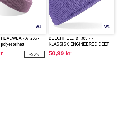
W1
W1
 HEADWEAR AT235 -
BEECHFIELD BF385R -
 polyesterhatt
KLASSISK ENGINEERED DEEP
CUFFED BEANIE
r
50,99 kr
-53%