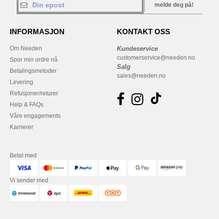
melde deg på!
INFORMASJON
KONTAKT OSS
Om Needen
Kundeservice
customerservice@needen.no
Spor min ordre nå
Salg
Betalingsmetoder
sales@needen.no
Levering
Refusjoner/returer
Help & FAQs
Våre engagements
Karrierer
Betal med
Vi sender med