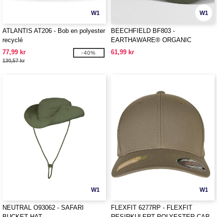
W1
W1
ATLANTIS AT206 - Bob en polyester
BEECHFIELD BF803 -
recyclé
EARTHAWARE® ORGANIC
COTTON STRETCH-FIT CAP
77,99 kr
61,99 kr
-40%
130,57 kr
W1
W1
NEUTRAL O93062 - SAFARI
FLEXFIT 6277RP - FLEXFIT
BUCKET HAT
RESIRKULERT POLYESTER CAP