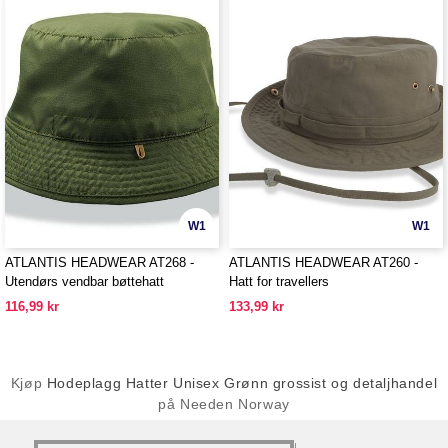
W1
W1
ATLANTIS HEADWEAR AT268 -
ATLANTIS HEADWEAR AT260 -
Utendørs vendbar bøttehatt
Hatt for travellers
116,99 kr
133,99 kr
Kjøp
Hodeplagg Hatter Unisex Grønn grossist og detaljhandel
på Needen Norway