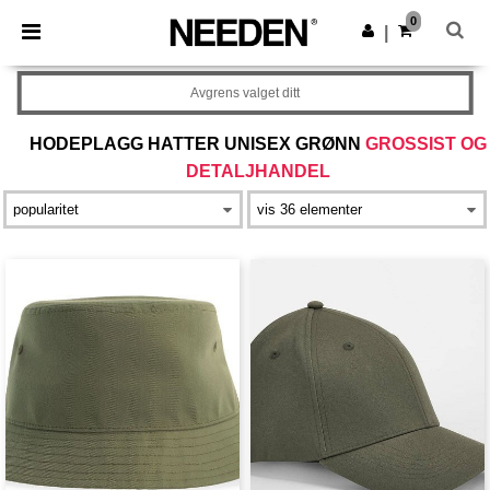
×
Needen-app
0
Last ned app
|
Bedre priser i appen!
Avgrens valget ditt
HODEPLAGG HATTER UNISEX GRØNN
GROSSIST OG
DETALJHANDEL