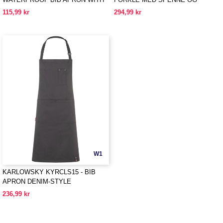
BUCKLE
LOMMER
115,99 kr
294,99 kr
W1
KARLOWSKY KYRCLS15 - BIB
APRON DENIM-STYLE
236,99 kr