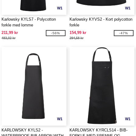
W1
W1
Karlowsky KYLS7 - Polycotton
Karlowsky KYVS2 - Kort polycotton
forkle med lomme
forkle
211,99 kr
154,99 kr
-56%
-47%
483,02 kr
294,58 kr
W1
W1
KARLOWSKY KYLS2 -
KARLOWSKY KYRCLS14 - BIB-
WATERPROOF BIB APRON WITH
FORKLE MED SPENNE OG