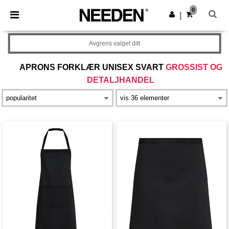
×
Needen-app
0
Last ned app
|
Bedre priser i appen!
Avgrens valget ditt
APRONS FORKLÆR UNISEX SVART
GROSSIST OG
DETALJHANDEL