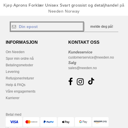
Kjøp
Aprons Forklær Unisex Svart grossist og detaljhandel
på
Needen Norway
melde deg på!
INFORMASJON
KONTAKT OSS
Om Needen
Kundeservice
customerservice@needen.no
Spor min ordre nå
Salg
Betalingsmetoder
sales@needen.no
Levering
Refusjoner/returer
Help & FAQs
Våre engagements
Karrierer
Betal med