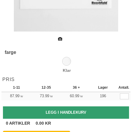
farge
Klar
PRIS
1-11
12-35
36 +
Lager
Antall.
87.99
73.99
60.99
196
kr
kr
kr
0
ARTIKLER
0.00
KR