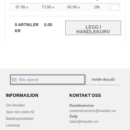
87.99
73.99
60.99
196
kr
kr
kr
0
ARTIKLER
0.00
KR
melde deg på!
INFORMASJON
KONTAKT OSS
Om Needen
Kundeservice
customerservice@needen.no
Spor min ordre nå
Salg
Betalingsmetoder
sales@needen.no
Levering