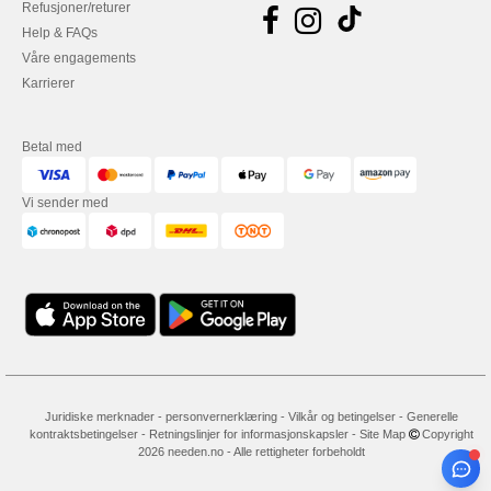
Refusjoner/returer
Help & FAQs
Våre engagements
Karrierer
Betal med
Vi sender med
Juridiske merknader
-
personvernerklæring
-
Vilkår og betingelser
-
Generelle
kontraktsbetingelser
-
Retningslinjer for informasjonskapsler
-
Site Map
Copyright
2026 needen.no - Alle rettigheter forbeholdt