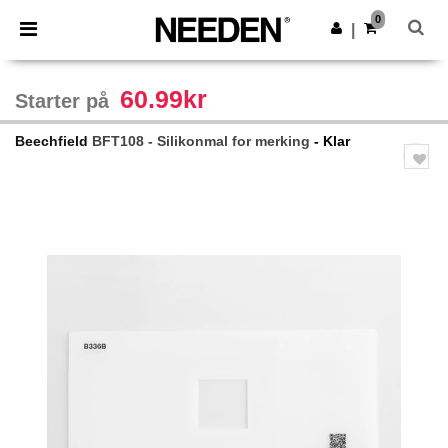
×
Needen-app
0
Last ned app
|
Bedre priser i appen!
60.99kr
Starter på
Beechfield
BFT108 - Silikonmal for merking
- Klar
Previous
Next